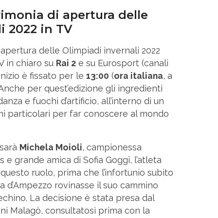
imonia di apertura delle
i 2022 in TV
 apertura delle Olimpiadi invernali 2022
V in chiaro su
Rai 2
e su Eurosport (canali
d’inizio è fissato per le
13:00
(
ora italiana
, a
Anche per quest’edizione gli ingredienti
nza e fuochi d’artificio, all’interno di un
mi particolari per far conoscere al mondo
sarà
Michela Moioli
, campionessa
e grande amica di Sofia Goggi, l’atleta
questo ruolo, prima che l’infortunio subito
ina d’Ampezzo rovinasse il suo cammino
Pechino. La decisione è stata presa dal
ni Malagò, consultatosi prima con la