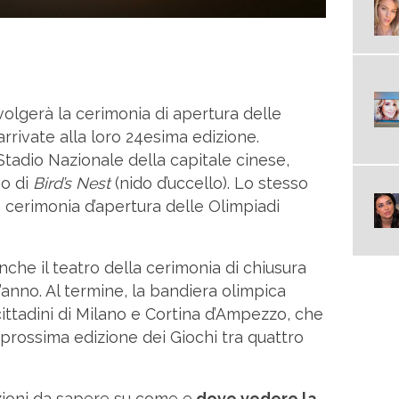
svolgerà la cerimonia di apertura delle
 arrivate alla loro 24esima edizione.
 Stadio Nazionale della capitale cinese,
vo di
Bird’s Nest
(nido d’uccello). Lo stesso
 cerimonia d’apertura delle Olimpiadi
nche il teatro della cerimonia di chiusura
’anno. Al termine, la bandiera olimpica
ittadini di Milano e Cortina d’Ampezzo, che
 prossima edizione dei Giochi tra quattro
azioni da sapere su come e
dove vedere la