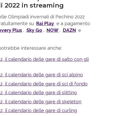
li 2022 in streaming
lle Olimpiadi invernali di Pechino 2022
gratuitamente su
Rai Play
e a pagamento
overy Plus
,
Sky Go
,
NOW
,
DAZN
e
potrebbe interessare anche:
2, il calendario delle gare di salto con gli
2, il calendario delle gare di sci alpino
2, il calendario delle gare di sci di fondo
, il calendario delle gare di slittino
2, il calendario delle gare di skeleton
2, il calendario delle gare di curling