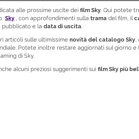
icata alle prossime uscite dei
film Sky
. Qui potete tr
go
Sky
, con approfondimenti sulla
trama
del film, il
c
pubblicato e la
data di uscita
.
i articoli sulle ultimissime
novità del catalogo Sky
,
diale. Potete inoltre restare aggiornati sul giorno e l
eaming di Sky.
nche alcuni preziosi suggerimenti sui
film Sky più be