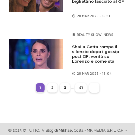
bigliettino lasciato al GF
28 MAR
2025 - 16:11
REALITY SHOW
NEWS
Shaila Gatta rompe il
silenzio dopo i gossip
post GF: verità su
Lorenzo e come sta
28 MAR
2025 - 13:04
...
1
2
3
41
© 2023 © TUTTO.TV Blog di Mikhael Costa - MK MEDIA S.R.L. C.R. -