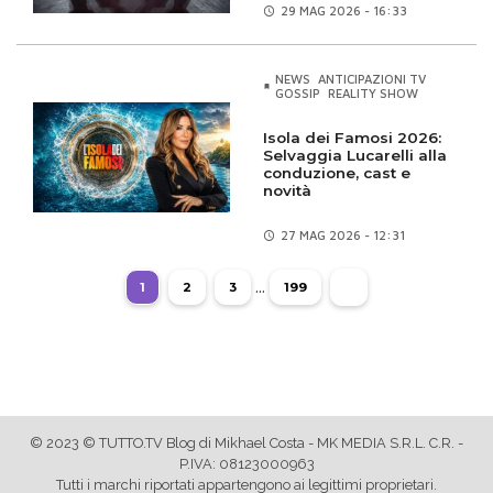
29 MAG
2026 - 16:33
NEWS
ANTICIPAZIONI TV
GOSSIP
REALITY SHOW
Isola dei Famosi 2026:
Selvaggia Lucarelli alla
conduzione, cast e
novità
27 MAG
2026 - 12:31
...
1
2
3
199
© 2023 © TUTTO.TV Blog di Mikhael Costa - MK MEDIA S.R.L. C.R. -
P.IVA: 08123000963
Tutti i marchi riportati appartengono ai legittimi proprietari.