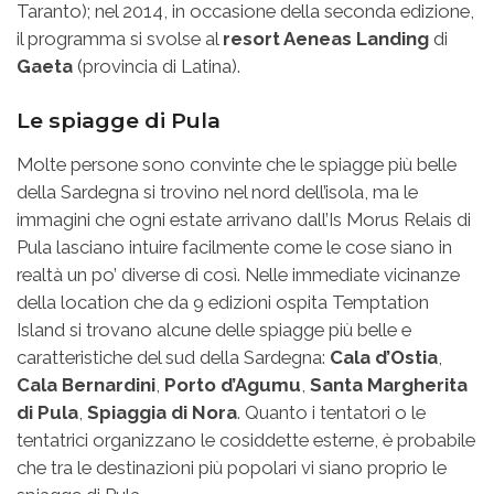
Taranto); nel 2014, in occasione della seconda edizione,
il programma si svolse al
resort Aeneas Landing
di
Gaeta
(provincia di Latina).
Le spiagge di Pula
Molte persone sono convinte che le spiagge più belle
della Sardegna si trovino nel nord dell’isola, ma le
immagini che ogni estate arrivano dall’Is Morus Relais di
Pula lasciano intuire facilmente come le cose siano in
realtà un po’ diverse di così. Nelle immediate vicinanze
della location che da 9 edizioni ospita Temptation
Island si trovano alcune delle spiagge più belle e
caratteristiche del sud della Sardegna:
Cala d’Ostia
,
Cala Bernardini
,
Porto d’Agumu
,
Santa Margherita
di Pula
,
Spiaggia di Nora
. Quanto i tentatori o le
tentatrici organizzano le cosiddette esterne, è probabile
che tra le destinazioni più popolari vi siano proprio le