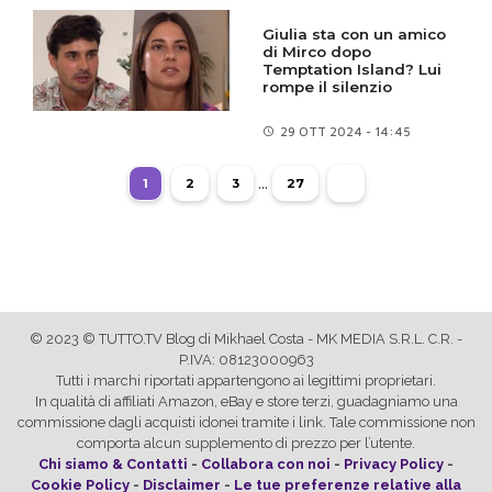
Giulia sta con un amico
di Mirco dopo
Temptation Island? Lui
rompe il silenzio
29 OTT
2024 - 14:45
...
1
2
3
27
© 2023 © TUTTO.TV Blog di Mikhael Costa - MK MEDIA S.R.L. C.R. -
P.IVA: 08123000963
Tutti i marchi riportati appartengono ai legittimi proprietari.
In qualità di affiliati Amazon, eBay e store terzi, guadagniamo una
commissione dagli acquisti idonei tramite i link. Tale commissione non
comporta alcun supplemento di prezzo per l’utente.
Chi siamo & Contatti
-
Collabora con noi
-
Privacy Policy
-
Cookie Policy
-
Disclaimer
-
Le tue preferenze relative alla