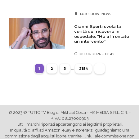
TALK SHOW
NEWS
Gianni Sperti svela la
verità sul ricovero in
ospedale: “Ho affrontato
un intervento”
28 LUG
2026 - 12:49
...
1
2
3
2154
© 2023 © TUTTO.TV Blog di Mikhael Costa - MK MEDIA S.R.L. C.R. -
P.IVA: 08123000963
Tutti i marchi riportati appartengono ai legittimi proprietari.
In qualità di affiliati Amazon, eBay e store terzi, guadagniamo una
commissione dagli acquisti idonei tramite i link. Tale commissione non