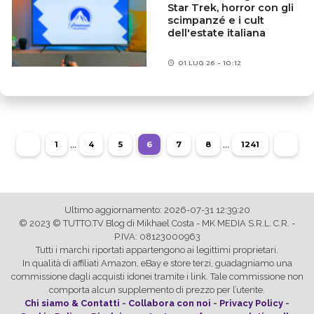
Star Trek, horror con gli
scimpanzé e i cult
dell'estate italiana
01 LUG 26 - 10:12
...
...
1
4
5
6
7
8
1241
Ultimo aggiornamento: 2026-07-31 12:39:20
© 2023 © TUTTO.TV Blog di Mikhael Costa - MK MEDIA S.R.L. C.R. -
P.IVA: 08123000963
Tutti i marchi riportati appartengono ai legittimi proprietari.
In qualità di affiliati Amazon, eBay e store terzi, guadagniamo una
commissione dagli acquisti idonei tramite i link. Tale commissione non
comporta alcun supplemento di prezzo per l’utente.
Chi siamo & Contatti
-
Collabora con noi
-
Privacy Policy
-