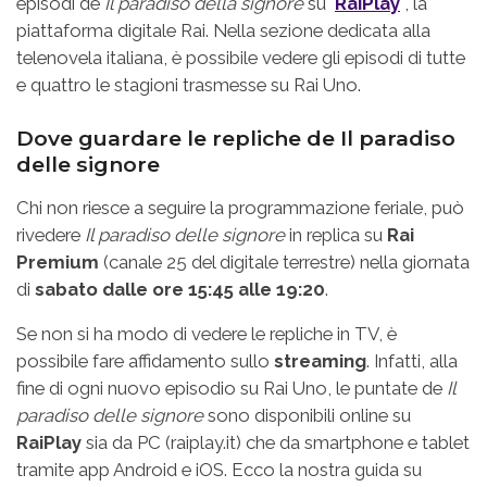
episodi de
Il paradiso della signore
su
RaiPlay
, la
piattaforma digitale Rai. Nella sezione dedicata alla
telenovela italiana, è possibile vedere gli episodi di tutte
e quattro le stagioni trasmesse su Rai Uno.
Dove guardare le repliche de Il paradiso
delle signore
Chi non riesce a seguire la programmazione feriale, può
rivedere
Il paradiso delle signore
in replica su
Rai
Premium
(canale 25 del digitale terrestre) nella giornata
di
sabato dalle ore 15:45 alle 19:20
.
Se non si ha modo di vedere le repliche in TV, è
possibile fare affidamento sullo
streaming
. Infatti, alla
fine di ogni nuovo episodio su Rai Uno, le puntate de
Il
paradiso delle signore
sono disponibili online su
RaiPlay
sia da PC (raiplay.it) che da smartphone e tablet
tramite app Android e iOS. Ecco la nostra guida su