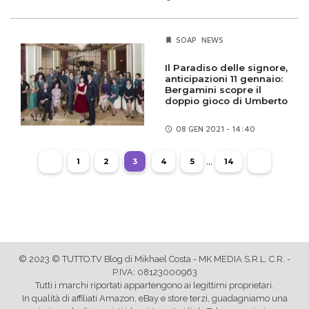
SOAP
NEWS
Il Paradiso delle signore,
anticipazioni 11 gennaio:
Bergamini scopre il
doppio gioco di Umberto
08 GEN
2021 - 14:40
...
1
2
3
4
5
14
© 2023 © TUTTO.TV Blog di Mikhael Costa - MK MEDIA S.R.L. C.R. -
P.IVA: 08123000963
Tutti i marchi riportati appartengono ai legittimi proprietari.
In qualità di affiliati Amazon, eBay e store terzi, guadagniamo una