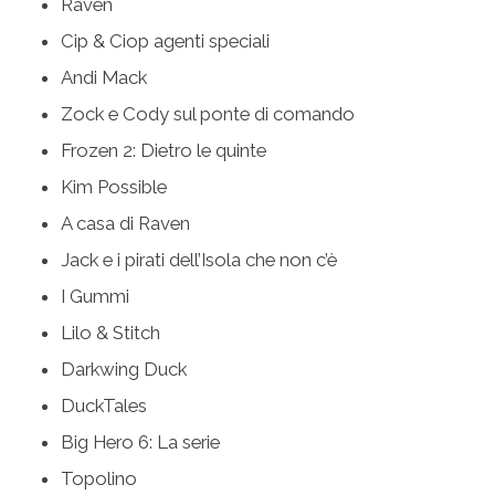
Raven
Cip & Ciop agenti speciali
Andi Mack
Zock e Cody sul ponte di comando
Frozen 2: Dietro le quinte
Kim Possible
A casa di Raven
Jack e i pirati dell’Isola che non c’è
I Gummi
Lilo & Stitch
Darkwing Duck
DuckTales
Big Hero 6: La serie
Topolino