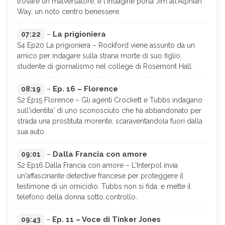
trovare un malversatore, e l'indagine porta Jim all'Alphian
Way, un noto centro benessere.
La prigioniera
07:22
–
S4 Ep20 La prigioniera – Rockford viene assunto da un
amico per indagare sulla strana morte di suo figlio,
studente di giornalismo nel college di Rosemont Hall.
Ep. 16 – Florence
08:19
–
S2 Ep15 Florence – Gli agenti Crockett e Tubbs indagano
sull'identita' di uno sconosciuto che ha abbandonato per
strada una prostituta morente, scaraventandola fuori dalla
sua auto.
Dalla Francia con amore
09:01
–
S2 Ep16 Dalla Francia con amore – L'Interpol invia
un'affascinante detective francese per proteggere il
testimone di un omicidio. Tubbs non si fida, e mette il
telefono della donna sotto controllo.
Ep. 11 – Voce di Tinker Jones
09:43
–