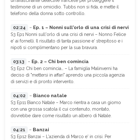
un'affascinante detective francese per proteggere il
testimone di un omicidio. Tubbs non si fida, e mette il
telefono della donna sotto controllo.
Ep. 1 – Nonni sull'orlo di una crisi di nervi
02:24
–
S3 Ep1 Nonni sull'orlo di una crisi di nervi – Nonno Felice
e' ai fornelli. Il risultato di tanta passione e' strepitoso e i
nipoti si complimentano per la sua bravura.
Ep. 2 – Chi ben comincia
03:13
–
S3 Ep2 Chi ben comincia… – La famiglia Malinverni ha
deciso di "mettersi in affari" aprendo una piccola agenzia
di servizi e di pronto intervento.
Bianco natale
04:02
–
S3 Ep11 Bianco Natale – Marco rientra a casa un giomo
con una grossa scatola il cui contenuto, montato,
dovrebbe dare come risultato un albero di Natale.
Banzai
04:21
–
S3 Ep12 Banzai – L'azienda di Marco e' in crisi. Per