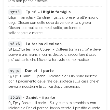
loro non poche difficolta'.
Ep. 16 – Litigi in famiglia
17:28
–
Litigi in famiglia – Caroline Ingalls si presenta all'emporio
degli Oleson con delle uova da vendere. La signora
Oleson, scorbutica come al solito, pretende di
sottopagare la merce.
La tesina di coleen
18:26
–
S5 Ep17 La tesina di Coleen – Colleen torna in citta' e deve
scrivere una tesina in cui ha deciso di raccontare il caso
piu' eclatante che Michaela ha avuto come medico.
Daniel – i parte
19:31
–
S5 Ep18 Daniel – I parte – Michaela e Sully sono indietro
con il pagamento delle rate dell'ipoteca sulla casa che e'
servita a ricostruire la clinica dopo l'incendio.
Daniel – ii parte
20:23
–
S5 Ep19 Daniel – II parte – Sully e' molto arrabbiato con
Michaela e Daniel perche' hanno estinto il prestito durante