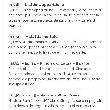
L' ultima apparizione
13:36
–
S5 Ep15 L'ultima apparizione – Il reverendo, resosi conto di
non poter piu' vivere da solo a causa della recente cecita',
si trasferisce da Loren, nella stanza che una volta era di
Dorothy.
Malattia mortale
14:34
–
S5 Ep16 Malattia mortale – Kid Cole e Sorella Ruth tornano
a Colorado Springs. Michaela e Sully si rendono subito
conto che il rapporto fra i due e' in crisi evidente.
Ep. 14 – Rimorso di Laura – II parte
15:32
–
Rimorso di Laura – II parte – Il bambino di Charles e
Caroline, nato con gravi problemi di salute, muore. Laura,
non avendo pregato per la salvezza del fratellino, si sente
in colpa e fugge.
Ep. 15 – Natale a Plum Creek
16:30
–
Natale a Plum Creek – E' Natale. Gli Ingalls sono impegnati
nella ricerca dei regali, ma la mancanza di denaro crea