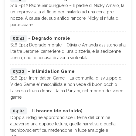
S16 Ep12 Padre Sandunguero – Il padre di Nicky Amaro, fa
un improvvisata al figlio per invitarlo ad una cena pre
nozze. A causa del suo antico rancore, Nicky si rifiuta di
partecipare.
Degrado morale
02:41
–
S16 Ep13 Degrado morale – Olivia e Amanda assistono alla
lite tra Jerome, cameriere di una pizzeria, e la sedicenne
Jenna, che lo accusa di averla violentata.
Intimidation Game
03:22
–
S16 Ep14 Intimidation Game – La comunita' di sviluppo di
Video Game e' maschilista e non vede di buon occhio
l'ascesa di una donna, Raina Punjabi, nel mondo dei video
game.
Il branco (de cataldo)
04:04
–
Doppia indagine approfondisce il tema del crimine
attraverso una duplice lettura, quella narrativa e quella
tecnico/scientifica, mettendone in luce analogie e