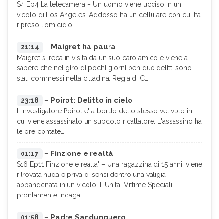
S4 Ep4 La telecamera – Un uomo viene ucciso in un
vicolo di Los Angeles. Addosso ha un cellulare con cui ha
ripreso l'omicidio…
Maigret ha paura
21:14
–
Maigret si reca in visita da un suo caro amico e viene a
sapere che nel giro di pochi giorni ben due delitti sono
stati commessi nella cittadina. Regia di C…
Poirot: Delitto in cielo
23:18
–
L'investigatore Poirot e' a bordo dello stesso velivolo in
cui viene assassinato un subdolo ricattatore. L'assassino ha
le ore contate…
Finzione e realtà
01:17
–
S16 Ep11 Finzione e realta' – Una ragazzina di 15 anni, viene
ritrovata nuda e priva di sensi dentro una valigia
abbandonata in un vicolo. L'Unita' Vittime Speciali
prontamente indaga.
Padre Sandunguero
01:58
–