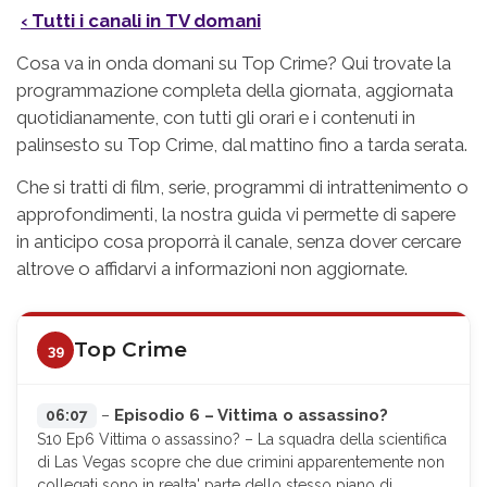
‹ Tutti i canali in TV domani
Cosa va in onda domani su Top Crime? Qui trovate la
programmazione completa della giornata, aggiornata
quotidianamente, con tutti gli orari e i contenuti in
palinsesto su Top Crime, dal mattino fino a tarda serata.
Che si tratti di film, serie, programmi di intrattenimento o
approfondimenti, la nostra guida vi permette di sapere
in anticipo cosa proporrà il canale, senza dover cercare
altrove o affidarvi a informazioni non aggiornate.
Top Crime
39
Episodio 6 – Vittima o assassino?
06:07
–
S10 Ep6 Vittima o assassino? – La squadra della scientifica
di Las Vegas scopre che due crimini apparentemente non
collegati sono in realta' parte dello stesso piano di