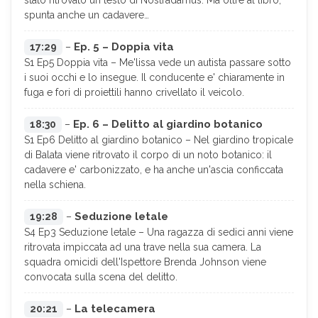
stato ritrovato un testo di Nostradamus. Ma oltre al libro,
spunta anche un cadavere…
Ep. 5 – Doppia vita
17:29
–
S1 Ep5 Doppia vita – Me'lissa vede un autista passare sotto
i suoi occhi e lo insegue. Il conducente e' chiaramente in
fuga e fori di proiettili hanno crivellato il veicolo.
Ep. 6 – Delitto al giardino botanico
18:30
–
S1 Ep6 Delitto al giardino botanico – Nel giardino tropicale
di Balata viene ritrovato il corpo di un noto botanico: il
cadavere e' carbonizzato, e ha anche un'ascia conficcata
nella schiena.
Seduzione letale
19:28
–
S4 Ep3 Seduzione letale – Una ragazza di sedici anni viene
ritrovata impiccata ad una trave nella sua camera. La
squadra omicidi dell'Ispettore Brenda Johnson viene
convocata sulla scena del delitto.
La telecamera
20:21
–