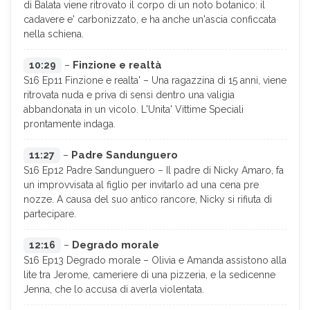
di Balata viene ritrovato il corpo di un noto botanico: il
cadavere e' carbonizzato, e ha anche un'ascia conficcata
nella schiena.
Finzione e realtà
10:29
–
S16 Ep11 Finzione e realta' – Una ragazzina di 15 anni, viene
ritrovata nuda e priva di sensi dentro una valigia
abbandonata in un vicolo. L'Unita' Vittime Speciali
prontamente indaga.
Padre Sandunguero
11:27
–
S16 Ep12 Padre Sandunguero – Il padre di Nicky Amaro, fa
un improvvisata al figlio per invitarlo ad una cena pre
nozze. A causa del suo antico rancore, Nicky si rifiuta di
partecipare.
Degrado morale
12:16
–
S16 Ep13 Degrado morale – Olivia e Amanda assistono alla
lite tra Jerome, cameriere di una pizzeria, e la sedicenne
Jenna, che lo accusa di averla violentata.