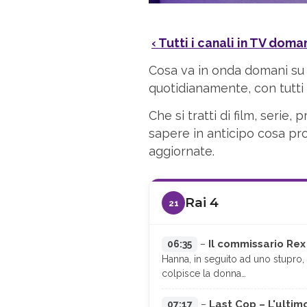
‹ Tutti i canali in TV doma
Cosa va in onda domani su 
quotidianamente, con tutti g
Che si tratti di film, seri
sapere in anticipo cosa pro
aggiornate.
Rai 4
21
Il commissario Rex 
06:35
–
Hanna, in seguito ad uno stupro
colpisce la donna…
Last Cop – L'ultimo
07:17
–