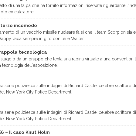
tto di una talpa che ha fornito informazioni riservate riguardante l'ind
noto ex calciatore.
l terzo incomodo
mento di un vecchio missile nucleare fa sì che il team Scorpion sia es
appy vada sempre in giro con lei e Walter.
rappola tecnologica
ostaggio da un gruppo che tenta una rapina virtuale a una convention
 la tecnologia dell'esposizione.
a serie poliziesca sulle indagini di Richard Castle, celebre scrittore di
del New York City Police Department.
a serie poliziesca sulle indagini di Richard Castle, celebre scrittore di
del New York City Police Department.
6 – Il caso Knut Holm