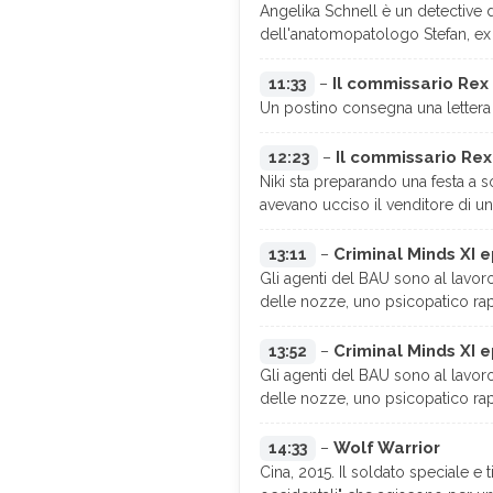
Angelika Schnell è un detective de
dell'anatomopatologo Stefan, ex 
Il commissario Rex
11:33
–
Un postino consegna una lettera 
Il commissario Re
12:23
–
Niki sta preparando una festa a 
avevano ucciso il venditore di un
Criminal Minds XI e
13:11
–
Gli agenti del BAU sono al lavoro 
delle nozze, uno psicopatico rapi
Criminal Minds XI e
13:52
–
Gli agenti del BAU sono al lavoro 
delle nozze, uno psicopatico rapi
Wolf Warrior
14:33
–
Cina, 2015. Il soldato speciale e