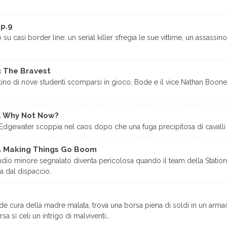
ep.9
su casi border line: un serial killer sfregia le sue vittime, un assass
3 The Bravest
tino di nove studenti scomparsi in gioco, Bode e il vice Nathan Boone
4 Why Not Now?
 Edgewater scoppia nel caos dopo che una fuga precipitosa di cavalli 
5 Making Things Go Boom
endio minore segnalato diventa pericolosa quando il team della Statio
a dal dispaccio.
de cura della madre malata, trova una borsa piena di soldi in un arma
a si celi un intrigo di malviventi…