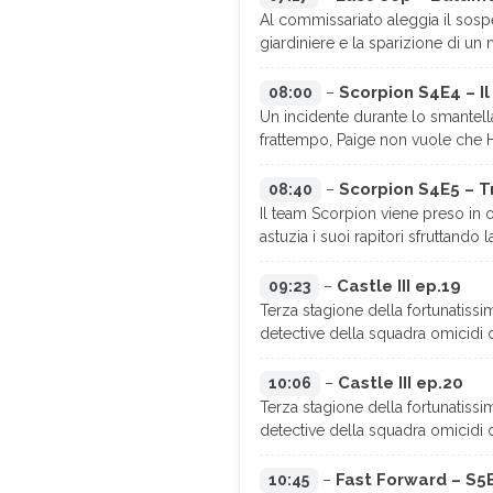
Al commissariato aleggia il sospe
giardiniere e la sparizione di un 
Scorpion S4E4 – I
08:00
–
Un incidente durante lo smantella
frattempo, Paige non vuole che H
Scorpion S4E5 – T
08:40
–
Il team Scorpion viene preso in 
astuzia i suoi rapitori sfruttando
Castle III ep.19
09:23
–
Terza stagione della fortunatissim
detective della squadra omicidi 
Castle III ep.20
10:06
–
Terza stagione della fortunatissim
detective della squadra omicidi 
Fast Forward – S5E
10:45
–