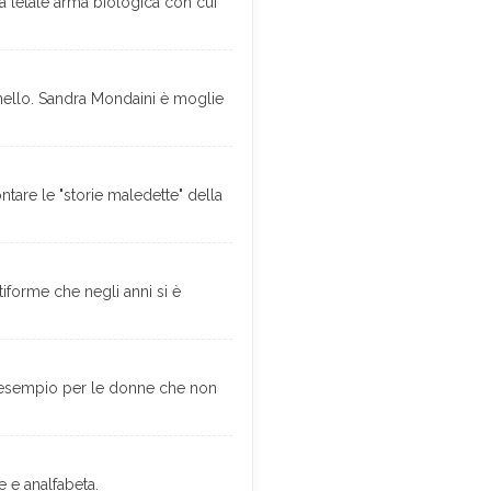
a letale arma biologica con cui
anello. Sandra Mondaini è moglie
ntare le "storie maledette" della
tiforme che negli anni si è
un esempio per le donne che non
 e analfabeta.