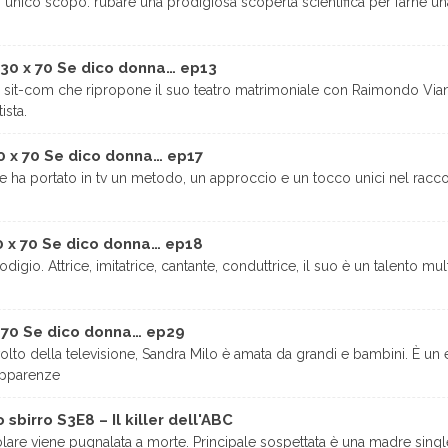
 unico scopo: rubare una prodigiosa scoperta scientifica per farne un
30 x 70 Se dico donna… ep13
 e la sit-com che ripropone il suo teatro matrimoniale con Raimondo Vi
ista.
0 x 70 Se dico donna… ep17
che ha portato in tv un metodo, un approccio e un tocco unici nel racco
0 x 70 Se dico donna… ep18
gio. Attrice, imitatrice, cantante, conduttrice, il suo è un talento mul
x 70 Se dico donna… ep29
 volto della televisione, Sandra Milo è amata da grandi e bambini. È 
 apparenze
 sbirro S3E8 – Il killer dell'ABC
lare viene pugnalata a morte. Principale sospettata è una madre single