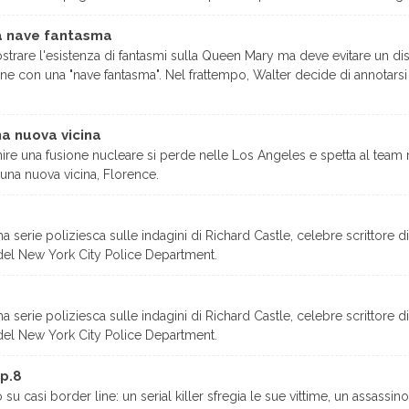
La nave fantasma
trare l'esistenza di fantasmi sulla Queen Mary ma deve evitare un dis
sione con una "nave fantasma". Nel frattempo, Walter decide di annotarsi 
na nuova vicina
ire una fusione nucleare si perde nelle Los Angeles e spetta al team ri
 una nuova vicina, Florence.
a serie poliziesca sulle indagini di Richard Castle, celebre scrittore di
del New York City Police Department.
a serie poliziesca sulle indagini di Richard Castle, celebre scrittore di
del New York City Police Department.
ep.8
su casi border line: un serial killer sfregia le sue vittime, un assass