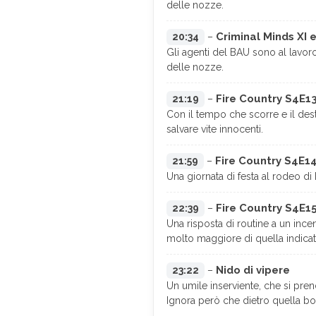
delle nozze.
Criminal Minds XI 
20:34
–
Gli agenti del BAU sono al lavoro 
delle nozze.
Fire Country S4E1
21:19
–
Con il tempo che scorre e il des
salvare vite innocenti.
Fire Country S4E1
21:59
–
Una giornata di festa al rodeo di
Fire Country S4E1
22:39
–
Una risposta di routine a un inc
molto maggiore di quella indicat
Nido di vipere
23:22
–
Un umile inserviente, che si pren
Ignora però che dietro quella bors