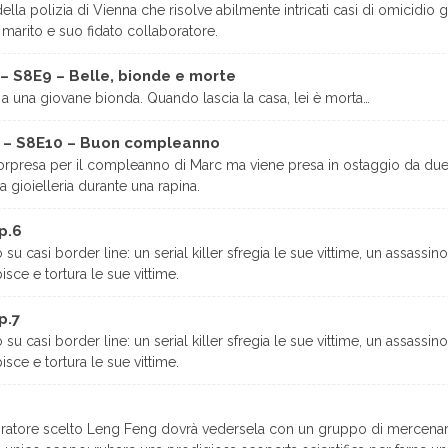
lla polizia di Vienna che risolve abilmente intricati casi di omicidio g
marito e suo fidato collaboratore.
 – S8E9 – Belle, bionde e morte
a una giovane bionda. Quando lascia la casa, lei è morta…
x – S8E10 – Buon compleanno
sorpresa per il compleanno di Marc ma viene presa in ostaggio da due 
a gioielleria durante una rapina.
p.6
su casi border line: un serial killer sfregia le sue vittime, un assass
sce e tortura le sue vittime.
p.7
su casi border line: un serial killer sfregia le sue vittime, un assass
sce e tortura le sue vittime.
 tiratore scelto Leng Feng dovrà vedersela con un gruppo di mercenari 