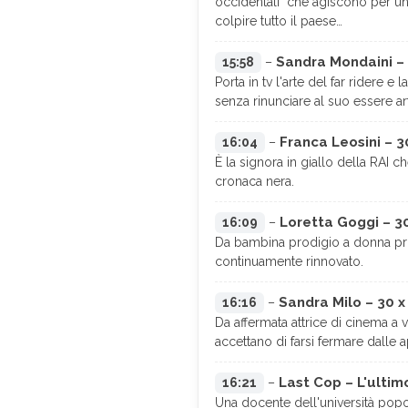
occidentali" che agiscono per un
colpire tutto il paese…
Sandra Mondaini – 
15:58
–
Porta in tv l'arte del far ridere
senza rinunciare al suo essere art
Franca Leosini – 3
16:04
–
È la signora in giallo della RAI 
cronaca nera.
Loretta Goggi – 3
16:09
–
Da bambina prodigio a donna prodi
continuamente rinnovato.
Sandra Milo – 30 
16:16
–
Da affermata attrice di cinema a
accettano di farsi fermare dalle
Last Cop – L'ultimo
16:21
–
Una docente dell'università popo