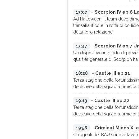
Scorpion IV ep.6 
17:07
–
Ad Halloween, il team deve dimos
transatlantico è in rotta di colli
della loro relazione.
Scorpion IV ep.7 U
17:47
–
Un dispositivo in grado di preven
quartier generale di Scorpion ha
Castle III ep.21
18:28
–
Terza stagione della fortunatissim
detective della squadra omicidi 
Castle III ep.22
19:13
–
Terza stagione della fortunatissim
detective della squadra omicidi 
Criminal Minds XI 
19:56
–
Gli agenti del BAU sono al lavoro 