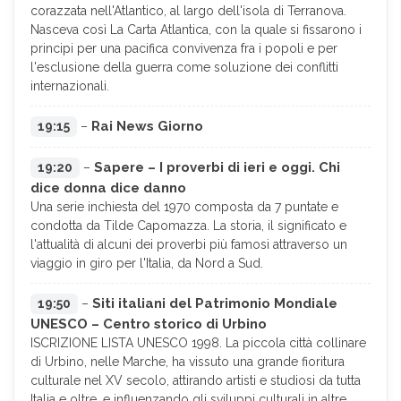
corazzata nell'Atlantico, al largo dell'isola di Terranova.
Nasceva così La Carta Atlantica, con la quale si fissarono i
principi per una pacifica convivenza fra i popoli e per
l'esclusione della guerra come soluzione dei conflitti
internazionali.
Rai News Giorno
19:15
–
Sapere – I proverbi di ieri e oggi. Chi
19:20
–
dice donna dice danno
Una serie inchiesta del 1970 composta da 7 puntate e
condotta da Tilde Capomazza. La storia, il significato e
l'attualità di alcuni dei proverbi più famosi attraverso un
viaggio in giro per l'Italia, da Nord a Sud.
Siti italiani del Patrimonio Mondiale
19:50
–
UNESCO – Centro storico di Urbino
ISCRIZIONE LISTA UNESCO 1998. La piccola città collinare
di Urbino, nelle Marche, ha vissuto una grande fioritura
culturale nel XV secolo, attirando artisti e studiosi da tutta
Italia e oltre, e influenzando gli sviluppi culturali in altre