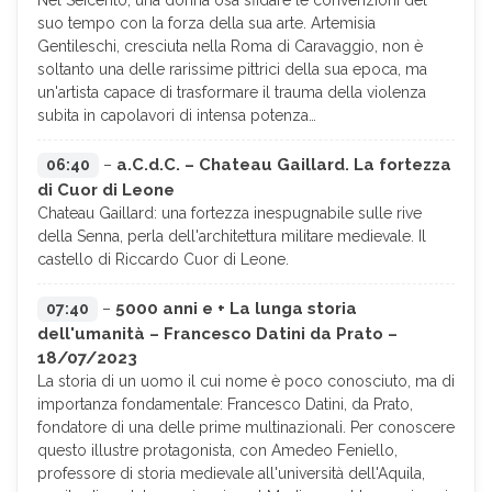
Nel Seicento, una donna osa sfidare le convenzioni del
suo tempo con la forza della sua arte. Artemisia
Gentileschi, cresciuta nella Roma di Caravaggio, non è
soltanto una delle rarissime pittrici della sua epoca, ma
un'artista capace di trasformare il trauma della violenza
subita in capolavori di intensa potenza…
a.C.d.C. – Chateau Gaillard. La fortezza
06:40
–
di Cuor di Leone
Chateau Gaillard: una fortezza inespugnabile sulle rive
della Senna, perla dell'architettura militare medievale. Il
castello di Riccardo Cuor di Leone.
5000 anni e + La lunga storia
07:40
–
dell'umanità – Francesco Datini da Prato –
18/07/2023
La storia di un uomo il cui nome è poco conosciuto, ma di
importanza fondamentale: Francesco Datini, da Prato,
fondatore di una delle prime multinazionali. Per conoscere
questo illustre protagonista, con Amedeo Feniello,
professore di storia medievale all'università dell'Aquila,