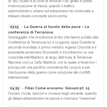
di Teo Usuelli e la voce di Arnoldo Foà, girato in piena
motorizzazione di massa, quando il traffico
automobilistico urbano ed extraurbano ha cominciato a
intasare strade concepite secoli prima.
La Guerra al tavolo della pace – La
03:15
–
conferenza di Terranova
Sceneggiato che ricostruisce le fasi che hanno portato alla
Conferenza di Terranova (12 e 13 agosto 1941) Durante la
seconda mondiale, il primo ministro inglese Churchill e il
presidente americano Roosevelt si incontrarono su una
corazzata nell'Atlantico, al largo dell'isola di Terranova.
Nasceva così La Carta Atlantica, con la quale si fissarono i
principi per una pacifica convivenza fra i popoli e per
l'esclusione della guerra come soluzione dei conflitti
internazionali.
Filler Come eravamo. Giovani pt. 15
04:25
–
Giovani, moda, canzoni e cronaca negli sessanta, quando
gli italiani abbandonano le piazze e ricercano 'l'evasione'.