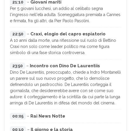
Giovani mariti
21:10
–
Per 5 giovani lucchesi, un addio al celibato segna
l'ingresso nell'età adulta. Sceneggiatura premiata a Cannes
e firmata, fra gli altri, da Pier Paolo Pasolini.
Craxi, elogio del capro espiatorio
22:50
–
A 10 anni dalla morte, una riflessione sul ruolo di Bettino
Craxi non solo come leader politico ma come figura
simbolo di una fase storica controversa.
Incontro con Dino De Laurentiis
23:50
–
Dino De Laurentiis, preoccupato, chiede a Indro Montanelli
un parere sul suo nuovo progetto, che lo demolisce
definendolo un pastrocchio. De Laurentiis corteggia il
giornalista, che desidererebbe avere con sé come suo
autore: il corteggiamento è la scintilla da cui parte la lunga
arringa di De Laurentiis in difesa del mondo del cinema.
Rai News Notte
00:05
–
Il giorno e la storia
00:10
–