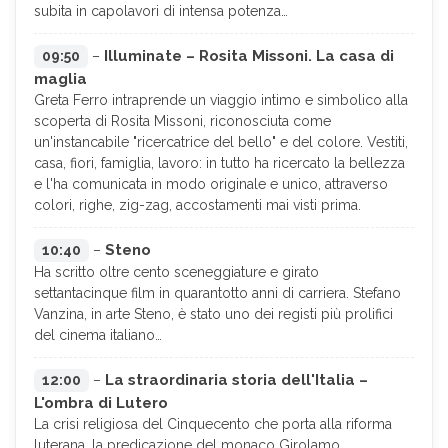
subita in capolavori di intensa potenza…
Illuminate – Rosita Missoni. La casa di
09:50
–
maglia
Greta Ferro intraprende un viaggio intimo e simbolico alla
scoperta di Rosita Missoni, riconosciuta come
un'instancabile "ricercatrice del bello" e del colore. Vestiti,
casa, fiori, famiglia, lavoro: in tutto ha ricercato la bellezza
e l'ha comunicata in modo originale e unico, attraverso
colori, righe, zig-zag, accostamenti mai visti prima.
Steno
10:40
–
Ha scritto oltre cento sceneggiature e girato
settantacinque film in quarantotto anni di carriera. Stefano
Vanzina, in arte Steno, è stato uno dei registi più prolifici
del cinema italiano…
La straordinaria storia dell'Italia –
12:00
–
L'ombra di Lutero
La crisi religiosa del Cinquecento che porta alla riforma
luterana, la predicazione del monaco Girolamo