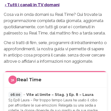
‹ Tutti i canali in TV domani
Cosa va in onda domani su Real Time? Qui trovate la
programmazione completa della giornata, aggiornata
quotidianamente, con tutti gli orari e i contenuti in
palinsesto su Real Time, dal mattino fino a tarda serata.
Che si tratti di film, serie, programmi di intrattenimento o
approfondimenti, la nostra guida vi permette di sapere
in anticipo cosa proporrà il canale, senza dover cercare
altrove o affidarvi a informazioni non aggiornate.
Real Time
31
Vite al limite – Stag. 3 Ep. 8 – Laura
06:00
–
S3 Ep8 Laura – Per troppo tempo Laura ha usato il cibo
per affrontare le sue emozioni. Relegata su una sedia a
rotelle, la donna dipende da suo marito e da sua madre