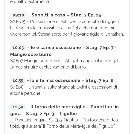
e quattro automezzi.
Sepolti in casa – Stag. 2 Ep. 15
09:10
–
S2 Ep15 – L'ossessione di Patti per l'accumulo di oggetti
ha reso la vita impossibile a sua figlia che non puo' piu'
vivere con lei. Stessa sorte per il giovane figlio di Jonathan.
Io e la mia ossessione – Stag. 7 Ep. 7 –
10:05
–
Mangio solo burro
S7 Ep7 Mangio solo burro – Abigail mangia cibo per gatti.
James si nutre esclusivamente di burro.
Io e la mia ossessione – Stag. 7 Ep. 8
10:55
–
S7 Ep8 – Un'analisi sulle strane abitudini e ossessioni di
alcune persone.
Il forno delle meraviglie – Panettieri in
11:50
–
gara – Stag. 2 Ep. 3 – Tigullio
…- Panettieri in gara. S2 Ep3 Tigullio – Tra focacce e dolci
tipici, quale sara' il Forno delle Meraviglie del Tigullio?