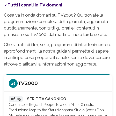
‹ Tutti i canali in TV domani
Cosa va in onda domani su TV2000? Qui trovate la
programmazione completa della giornata, aggiornata
quotidianamente, con tutti gli orari e i contenuti in
palinsesto su TV2000, dal mattino fino a tarda serata.
Che si tratti di film, serie, programmi di intrattenimento o
approfondimenti, la nostra guida vi permette di sapere
in anticipo cosa proporrà il canale, senza dover cercare
altrove o affidarvi a informazioni non aggiornate.
TV2000
28
SERIE TV CANONICO
06:05
–
Canonico – Regia di Peppe Toia con M. La Ginestra,
Produzione Map to the Stars/Morgana Studio (2021) Don
Michele e un prete speciale e la sua nuova comunita se ne