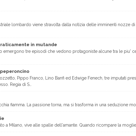
dustriale lombardo viene stravolta dalla notizia delle imminenti nozze d
 praticamente in mutande
o emergono tre episodi che vedono protagoniste alcune tra le piu' 
 peperoncino
zzetto, Pippo Franco, Lino Banfi ed Edwige Fenech, tre imputati presen
sso. Regia di S…
ecchia fiamma. La passione torna, ma si trasforma in una seduzione mo
ie
tato a Milano, vive alle spalle dell'amante. Quando ricompare la moglie