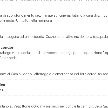
 di approfondimento settimanale sul cinema italiano a cura di Enrico Va
commedia. Un tuffo nella memoria.
a in seguito ad un incidente. Grazie ad un altro incidente la riacquis
 condor
large viene contattato da un vecchio collega per un'operazione "top 
l'Amazzonia.
acanza ai Caraibi, dopo l'atterraggio d'emergenza del loro aereo, finisc
ica
e L…
, puntano al Vespillone dOro ma un buco nei conti e la cam girl Bella Sal