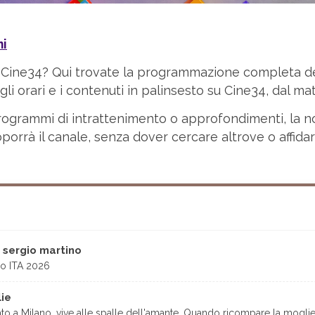
ni
 Cine34? Qui trovate la programmazione completa del
li orari e i contenuti in palinsesto su Cine34, dal mat
e, programmi di intrattenimento o approfondimenti, la 
porrà il canale, senza dover cercare altrove o affida
i sergio martino
ino ITA 2026
ie
tato a Milano, vive alle spalle dell'amante. Quando ricompare la moglie