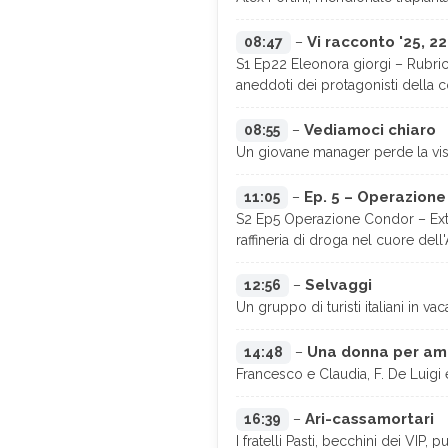
Vi racconto '25, 22
08:47
–
S1 Ep22 Eleonora giorgi – Rubrica
aneddoti dei protagonisti della 
Vediamoci chiaro
08:55
–
Un giovane manager perde la vist
Ep. 5 – Operazione
11:05
–
S2 Ep5 Operazione Condor – Extra
raffineria di droga nel cuore del
Selvaggi
12:56
–
Un gruppo di turisti italiani in v
Una donna per am
14:48
–
Francesco e Claudia, F. De Luigi 
Ari-cassamortari
16:39
–
I fratelli Pasti, becchini dei VIP