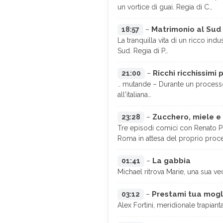
un vortice di guai. Regia di C…
Matrimonio al Sud
18:57
–
La tranquilla vita di un ricco in
Sud. Regia di P…
Ricchi ricchissimi
21:00
–
.. mutande – Durante un process
all'italiana…
Zucchero, miele e
23:28
–
Tre episodi comici con Renato Po
Roma in attesa del proprio proce
La gabbia
01:41
–
Michael ritrova Marie, una sua v
Prestami tua mogl
03:12
–
Alex Fortini, meridionale trapian