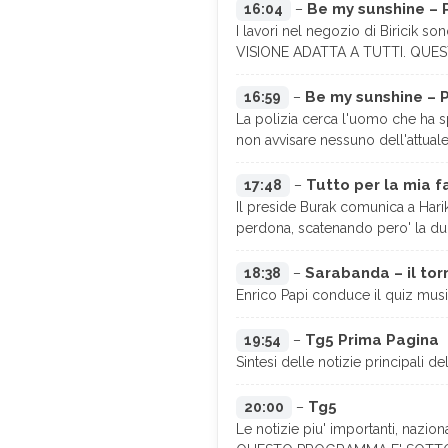
Be my sunshine – 
16:04
–
I lavori nel negozio di Biricik s
VISIONE ADATTA A TUTTI. QU
Be my sunshine – 
16:59
–
La polizia cerca l'uomo che ha s
non avvisare nessuno dell'attuale 
Tutto per la mia f
17:48
–
Il preside Burak comunica a Harika
perdona, scatenando pero' la du
Sarabanda – il tor
18:38
–
Enrico Papi conduce il quiz music
Tg5 Prima Pagina
19:54
–
Sintesi delle notizie principali de
Tg5
20:00
–
Le notizie piu' importanti, nazion