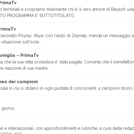
PrimaTv
ono terminati e scopriamo finalmente chi e' il vero amore di Beyazit: un
ESTO PROGRAMMA E' SOTTOTITOLATO.
PrimaTv
peronato Poyraz. Aliye, con l'aiuto di Zeynep, manda un messaggio a t
situazione sull'isola…
amiglia – PrimaTv
 che la sua retta scolastica e' stata pagata. Convinta che il benefattor
ra reazione di sua madre…
neo dei campioni
ale in cui si sfidano in ogni puntata 8 concorrenti: 4 campioni storici 
l giorno.
ali e internazionali, con approfondimenti e rubriche, a cura della redaz