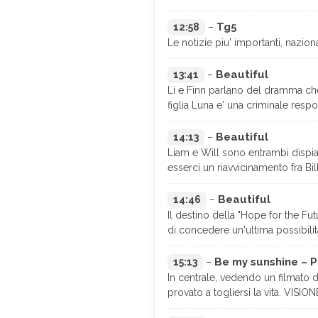
Tg5
12:58
–
Le notizie piu' importanti, nazion
Beautiful
13:41
–
Li e Finn parlano del dramma che
figlia Luna e' una criminale resp
Beautiful
14:13
–
Liam e Will sono entrambi dispia
esserci un riavvicinamento fra Bil
Beautiful
14:46
–
Il destino della "Hope for the Fu
di concedere un'ultima possibilita
Be my sunshine – 
15:13
–
In centrale, vedendo un filmato d
provato a togliersi la vita. VIS