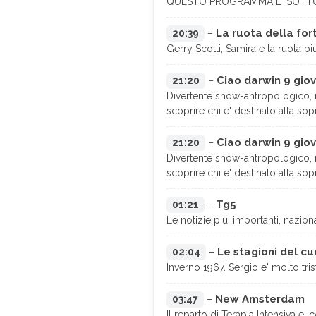
QUESTO PROGRAMMA E' SOTT
La ruota della for
20:39
–
Gerry Scotti, Samira e la ruota pi
Ciao darwin 9 giov
21:20
–
Divertente show-antropologico, ri
scoprire chi e' destinato alla sop
Ciao darwin 9 giov
21:20
–
Divertente show-antropologico, ri
scoprire chi e' destinato alla sop
Tg5
01:21
–
Le notizie piu' importanti, nazion
Le stagioni del cu
02:04
–
Inverno 1967. Sergio e' molto tri
New Amsterdam
03:47
–
Il reparto di Terapia Intensiva e