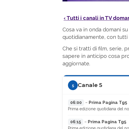
‹ Tutti i canali in TV doma
Cosa va in onda domani su
quotidianamente, con tutti g
Che si tratti di film, seri
sapere in anticipo cosa pro
aggiornate.
Canale 5
5
Prima Pagina Tg5
06:00
–
Prima edizione quotidiana del noti
Prima Pagina Tg5
06:15
–
Prima edizione quotidiana del noti