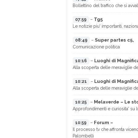
Bollettino del traffico che si av
Tg5
07:59
–
Le notizie piu' importanti, nazion
Super partes c5,
08:49
–
Comunicazione politica
Luoghi di Magnifica
10:16
–
Alla scoperta delle meraviglie d
Luoghi di Magnifica
10:21
–
Alla scoperta delle meraviglie d
Melaverde – Le st
10:25
–
Approfondimenti e curiosita' su lu
Forum –
10:59
–
Il processo tv che affronta vice
Palombelli