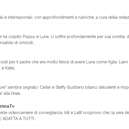
ali e internazionali, con approfondimenti e rubriche, a cura della redaz
 ha colpito Poppy e Luna. Li soffre profondamente per sua sorella, d
onsabile di omicidi…
ciuti per il padre che era molto felice di avere Luna come figlia. Lia
l e Katie…
ture" sembra segnato: Carter e Steffy illustrano bilanci deludenti e Ho
' alla linea…
PrimaTv
elle videocamere di sorveglianza, Idil e Latif scoprono che, la sera de
IONE ADATTA A TUTTI…