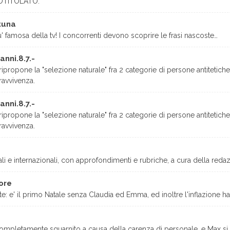
OTITOLATO.
tuna
u' famosa della tv! I concorrenti devono scoprire le frasi nascoste…
anni.8.7.-
propone la "selezione naturale" fra 2 categorie di persone antitetiche
ravvivenza.
anni.8.7.-
propone la "selezione naturale" fra 2 categorie di persone antitetiche
ravvivenza.
ali e internazionali, con approfondimenti e rubriche, a cura della redaz
ore
ste: e' il primo Natale senza Claudia ed Emma, ed inoltre l'inflazione
' completamente sguarnito a causa della carenza di personale, e Max si f