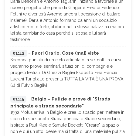
Daria Deflorian e Antonio Tagliarini iniziano a lavorare a un
nuovo progetto che parte da Ginger e Fred di Federico
Fellini (e diventerà Avremo ancora l'occasione di ballare
insieme). Daria e Antonio formano da anni un sodalizio
artistico molto forte, abitano nella stessa palazzina ma ora
lei sta cambiando casa perché si sposa e lui sarà
testimone.
Fuori Orario. Cose (mai) viste
01:42
–
Seconda puntata di un ciclo articolato in sei notti in cui si
vedranno prove, seminari, situazioni di compagnie e
progetti teatrali. Di Ghezzi Baglivi Esposito Fina Francia
Luciani Turigliatto presenta TUTTA LA VITA È UNA PROVA
(4) di Fulvio Baglivi
Belgio – Pulizie e prove di "Strada
01:45
–
principale e strade secondarie"
1992 Motus arriva in Belgio e crea lo spazio per mettere in
scena lo spettacolo Strada principale Strade secondarie,
ispirato a Paul Klee e Samule Beckett. "Creare" la spazio
non è qui un atto ideale ma si tratta di una materiale pulizia