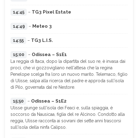
TG3 Pixel Estate
14:45
–
Meteo 3
14:49
–
TG3 L.I.S.
14:55
–
Odissea – S1E1
15:00
–
La reggia di Itaca, dopo la dipartita del suo re, è invasa dai
proci, che vi gozzovigliano nell'attesa che la regina
Penelope scelga fra loro un nuovo marito. Telemaco, figlio
di Ulisse, salpa alla ricerca del padre e approda sull'isola
di Pilo, governata dal re Nestore.
Odissea – S1E2
15:50
–
Ulisse giunge sull'isola dei Feaci e, sulla spiaggia, è
soccorso da Nausicaa, figlia del re Alcinoo. Condotto alla
reggia, Ulisse racconta ai sovrani dei sette anni trascorsi
sull'isola della ninfa Calipso.