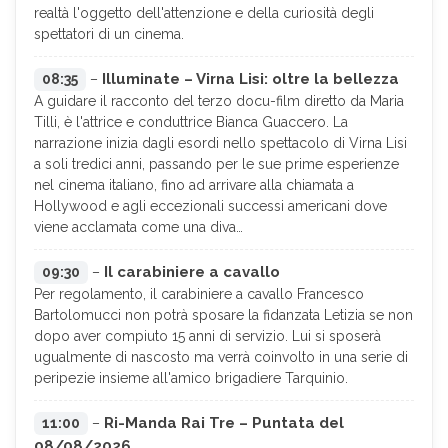
realtà l'oggetto dell'attenzione e della curiosità degli
spettatori di un cinema.
Illuminate – Virna Lisi: oltre la bellezza
08:35
–
A guidare il racconto del terzo docu-film diretto da Maria
Tilli, è l'attrice e conduttrice Bianca Guaccero. La
narrazione inizia dagli esordi nello spettacolo di Virna Lisi
a soli tredici anni, passando per le sue prime esperienze
nel cinema italiano, fino ad arrivare alla chiamata a
Hollywood e agli eccezionali successi americani dove
viene acclamata come una diva…
Il carabiniere a cavallo
09:30
–
Per regolamento, il carabiniere a cavallo Francesco
Bartolomucci non potrà sposare la fidanzata Letizia se non
dopo aver compiuto 15 anni di servizio. Lui si sposerà
ugualmente di nascosto ma verrà coinvolto in una serie di
peripezie insieme all'amico brigadiere Tarquinio.
Ri-Manda Rai Tre – Puntata del
11:00
–
08/08/2026