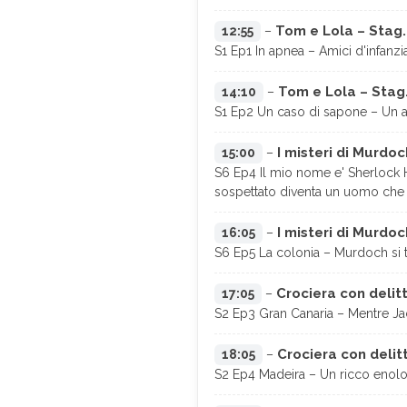
Tom e Lola – Stag. 
12:55
–
S1 Ep1 In apnea – Amici d'infanzi
Tom e Lola – Stag.
14:10
–
S1 Ep2 Un caso di sapone – Un ap
I misteri di Murdo
15:00
–
S6 Ep4 Il mio nome e' Sherlock H
sospettato diventa un uomo che 
I misteri di Murdoc
16:05
–
S6 Ep5 La colonia – Murdoch si tr
Crociera con delitt
17:05
–
S2 Ep3 Gran Canaria – Mentre Jac
Crociera con delit
18:05
–
S2 Ep4 Madeira – Un ricco enologo