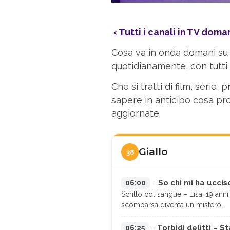
‹ Tutti i canali in TV doma
Cosa va in onda domani su 
quotidianamente, con tutti g
Che si tratti di film, seri
sapere in anticipo cosa pro
aggiornate.
Giallo
38
So chi mi ha uccis
06:00
–
Scritto col sangue – Lisa, 19 anni
scomparsa diventa un mistero…
Torbidi delitti – S
06:25
–