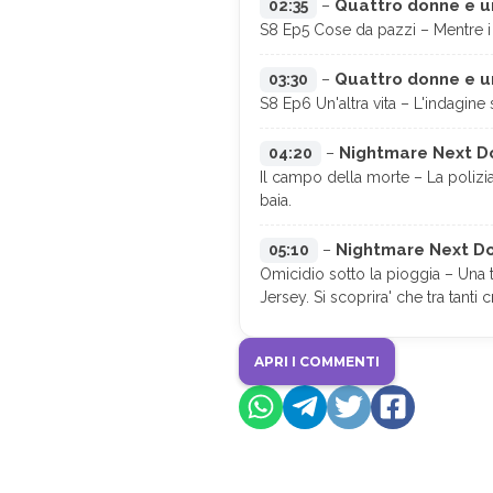
Quattro donne e un
02:35
–
S8 Ep5 Cose da pazzi – Mentre i s
Quattro donne e un 
03:30
–
S8 Ep6 Un'altra vita – L'indagine 
Nightmare Next Do
04:20
–
Il campo della morte – La polizia
baia.
Nightmare Next Doo
05:10
–
Omicidio sotto la pioggia – Una 
Jersey. Si scoprira' che tra tanti 
APRI I COMMENTI