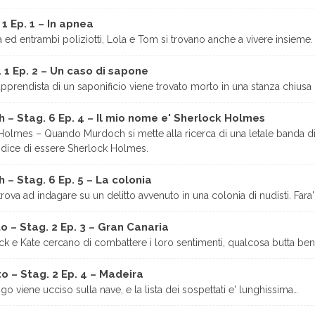
1 Ep. 1 – In apnea
a ed entrambi poliziotti, Lola e Tom si trovano anche a vivere insieme.
 1 Ep. 2 – Un caso di sapone
prendista di un saponificio viene trovato morto in una stanza chiusa 
ch – Stag. 6 Ep. 4 – Il mio nome e' Sherlock Holmes
olmes – Quando Murdoch si mette alla ricerca di una letale banda di r
dice di essere Sherlock Holmes.
h – Stag. 6 Ep. 5 – La colonia
ova ad indagare su un delitto avvenuto in una colonia di nudisti. Fara' 
o – Stag. 2 Ep. 3 – Gran Canaria
k e Kate cercano di combattere i loro sentimenti, qualcosa butta ben
to – Stag. 2 Ep. 4 – Madeira
 viene ucciso sulla nave, e la lista dei sospettati e' lunghissima…