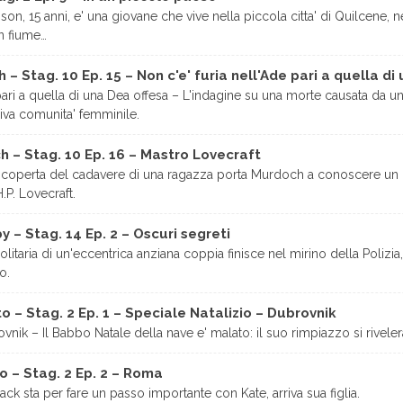
on, 15 anni, e' una giovane che vive nella piccola citta' di Quilcene, n
un fiume…
h – Stag. 10 Ep. 15 – Non c'e' furia nell'Ade pari a quella d
 pari a quella di una Dea offesa – L'indagine su una morte causata d
siva comunita' femminile.
ch – Stag. 10 Ep. 16 – Mastro Lovecraft
scoperta del cadavere di una ragazza porta Murdoch a conoscere un 
.P. Lovecraft.
y – Stag. 14 Ep. 2 – Oscuri segreti
olitaria di un'eccentrica anziana coppia finisce nel mirino della Polizi
o.
o – Stag. 2 Ep. 1 – Speciale Natalizio – Dubrovnik
nik – Il Babbo Natale della nave e' malato: il suo rimpiazzo si rivelera
o – Stag. 2 Ep. 2 – Roma
k sta per fare un passo importante con Kate, arriva sua figlia.