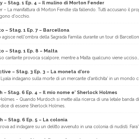
 – Stag. 1 Ep. 4 – Il mulino di Morton Fender
r – La manifattura di Morton Fendle sta fallendo. Tutti accusano il pr
gono d'occhio.
o – Stag. 1 Ep. 7 – Barcellona
 agisce nell'ombra della Sagrada Familia durante un tour di Barcellon
o – Stag. 1 Ep. 8 – Malta
o cantante provoca scalpore, mentre a Malta qualcuno viene ucciso
ive – Stag. 3 Ep. 3 – La moneta d'oro
Lyala indagano sulla morte di un mercante d'antichita' in un mondo c
ch – Stag. 6 Ep. 4 – Il mio nome e' Sherlock Holmes
olmes – Quando Murdoch si mette alla ricerca di una letale banda di r
dice di essere Sherlock Holmes.
h – Stag. 6 Ep. 5 – La colonia
ova ad indagare su un delitto avvenuto in una colonia di nudisti. Fara' 