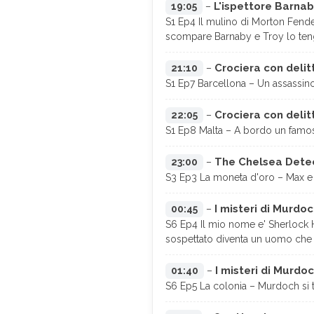
L'ispettore Barnaby
19:05
–
S1 Ep4 Il mulino di Morton Fende
scompare Barnaby e Troy lo ten
Crociera con delitt
21:10
–
S1 Ep7 Barcellona – Un assassino
Crociera con delitt
22:05
–
S1 Ep8 Malta – A bordo un famos
The Chelsea Detect
23:00
–
S3 Ep3 La moneta d'oro – Max e 
I misteri di Murdo
00:45
–
S6 Ep4 Il mio nome e' Sherlock H
sospettato diventa un uomo che 
I misteri di Murdoc
01:40
–
S6 Ep5 La colonia – Murdoch si tr