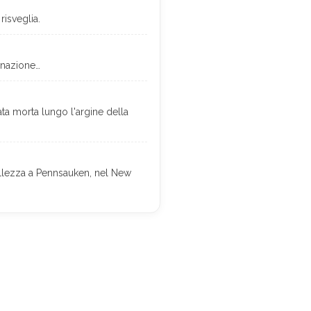
risveglia.
lonazione…
ata morta lungo l'argine della
ellezza a Pennsauken, nel New