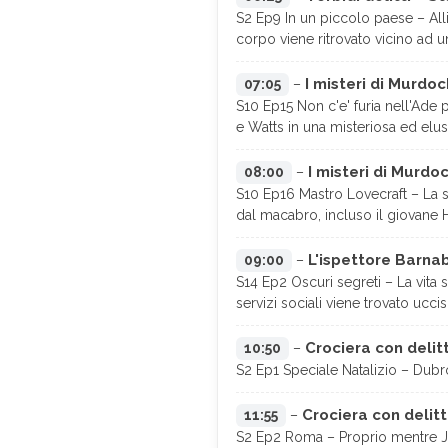
S2 Ep9 In un piccolo paese – Allis
corpo viene ritrovato vicino ad 
I misteri di Murdoc
07:05
–
S10 Ep15 Non c'e' furia nell'Ade
e Watts in una misteriosa ed elu
I misteri di Murdo
08:00
–
S10 Ep16 Mastro Lovecraft – La 
dal macabro, incluso il giovane H
L'ispettore Barnab
09:00
–
S14 Ep2 Oscuri segreti – La vita s
servizi sociali viene trovato uccis
Crociera con delitt
10:50
–
S2 Ep1 Speciale Natalizio – Dubrov
Crociera con delitt
11:55
–
S2 Ep2 Roma – Proprio mentre Jac