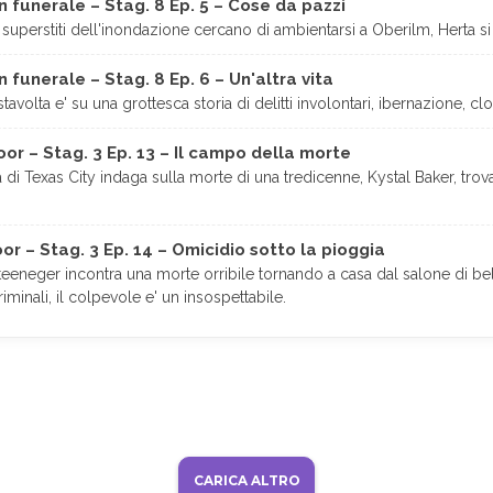
 funerale – Stag. 8 Ep. 5 – Cose da pazzi
uperstiti dell'inondazione cercano di ambientarsi a Oberilm, Herta si 
funerale – Stag. 8 Ep. 6 – Un'altra vita
stavolta e' su una grottesca storia di delitti involontari, ibernazione, c
or – Stag. 3 Ep. 13 – Il campo della morte
 di Texas City indaga sulla morte di una tredicenne, Kystal Baker, trov
r – Stag. 3 Ep. 14 – Omicidio sotto la pioggia
teeneger incontra una morte orribile tornando a casa dal salone di b
criminali, il colpevole e' un insospettabile.
CARICA ALTRO