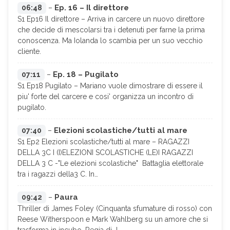
Ep. 16 – Il direttore
06:48
–
S1 Ep16 Il direttore – Arriva in carcere un nuovo direttore
che decide di mescolarsi tra i detenuti per farne la prima
conoscenza. Ma Iolanda lo scambia per un suo vecchio
cliente.
Ep. 18 – Pugilato
07:11
–
S1 Ep18 Pugilato – Mariano vuole dimostrare di essere il
piu' forte del carcere e cosi' organizza un incontro di
pugilato.
Elezioni scolastiche/tutti al mare
07:40
–
S1 Ep2 Elezioni scolastiche/tutti al mare – RAGAZZI
DELLA 3C I (I)ELEZIONI SCOLASTICHE (LE)I RAGAZZI
DELLA 3 C -"Le elezioni scolastiche" Battaglia elettorale
tra i ragazzi della3 C. In…
Paura
09:42
–
Thriller di James Foley (Cinquanta sfumature di rosso) con
Reese Witherspoon e Mark Wahlberg su un amore che si