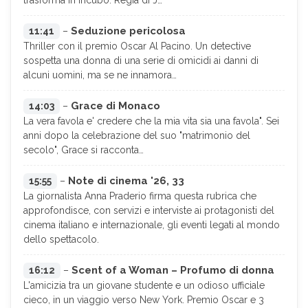
trasforma in incubo. Regia di J…
Seduzione pericolosa
11:41
–
Thriller con il premio Oscar Al Pacino. Un detective
sospetta una donna di una serie di omicidi ai danni di
alcuni uomini, ma se ne innamora…
Grace di Monaco
14:03
–
La vera favola e' credere che la mia vita sia una favola". Sei
anni dopo la celebrazione del suo "matrimonio del
secolo", Grace si racconta…
Note di cinema '26, 33
15:55
–
La giornalista Anna Praderio firma questa rubrica che
approfondisce, con servizi e interviste ai protagonisti del
cinema italiano e internazionale, gli eventi legati al mondo
dello spettacolo.
Scent of a Woman – Profumo di donna
16:12
–
L'amicizia tra un giovane studente e un odioso ufficiale
cieco, in un viaggio verso New York. Premio Oscar e 3