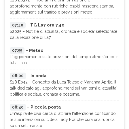
S26 Ep332 – Programma di informazione e
approfondimento con rubriche, ospiti, rassegna stampa,
aggiornamenti sul traffico e previsioni meteo.
TG La7 ore 7.40
07:40
–
S2025 – Notizie di attualita', cronaca e societa' selezionate
dalla redazione di La7.
Meteo
07:55
–
L'aggiornamento sulle previsioni del tempo atmosferico in
tutta Italia.
In onda
08:00
–
S28 Ep42 – Condotto da Luca Telese e Marianna Aprile, il
talk dedicato agli approfondimenti sui vari temi di attualita'
politica e sociale, cronaca e costume.
Piccola posta
08:40
–
Un'aspirante diva cerca di attirare l'attenzione confidando
le sue intenzioni suicide a Lady Eva che cura una rubrica
su un settimanale.