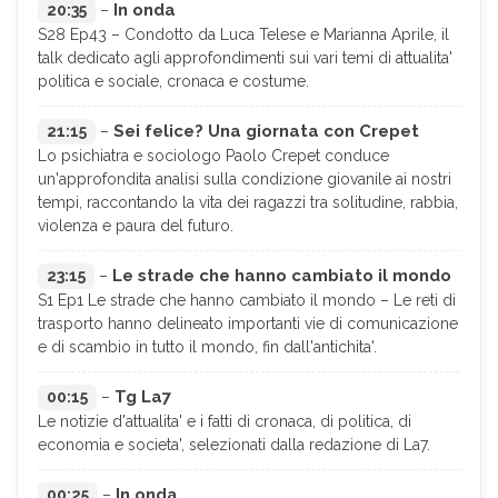
In onda
20:35
–
S28 Ep43 – Condotto da Luca Telese e Marianna Aprile, il
talk dedicato agli approfondimenti sui vari temi di attualita'
politica e sociale, cronaca e costume.
Sei felice? Una giornata con Crepet
21:15
–
Lo psichiatra e sociologo Paolo Crepet conduce
un'approfondita analisi sulla condizione giovanile ai nostri
tempi, raccontando la vita dei ragazzi tra solitudine, rabbia,
violenza e paura del futuro.
Le strade che hanno cambiato il mondo
23:15
–
S1 Ep1 Le strade che hanno cambiato il mondo – Le reti di
trasporto hanno delineato importanti vie di comunicazione
e di scambio in tutto il mondo, fin dall'antichita'.
Tg La7
00:15
–
Le notizie d'attualita' e i fatti di cronaca, di politica, di
economia e societa', selezionati dalla redazione di La7.
In onda
00:25
–