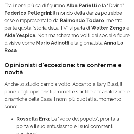
Tra i nomi più caldi figurano
Alba Parietti
e la “Divina”
Federica Pellegrini
; il mondo della danza potrebbe
essere rappresentato da
Raimondo Todaro
, mentre
per la quota “storia della TV” si parla di
Walter Zenga
e
Aida Yespica
. Non mancheranno volti dai social e figure
divisive come
Mario Adinolfi
e la giornalista
Anna La
Rosa
.
Opinionisti d’eccezione: tra conferme e
novità
Anche lo studio cambia volto. Accanto a Ilary Blasi, il
panel degli opinionisti promette scintille per analizzare le
dinamiche della Casa. I nomi più quotati al momento
sono:
Rossella Erra
: La “voce del popolo”, pronta a
portare il suo entusiasmo e i suoi commenti
passionali.