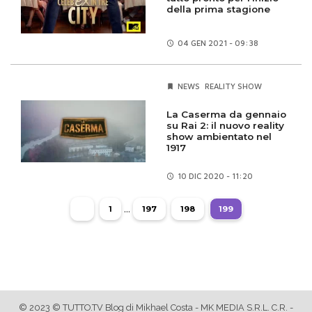
della prima stagione
04 GEN
2021 - 09:38
NEWS
REALITY SHOW
La Caserma da gennaio
su Rai 2: il nuovo reality
show ambientato nel
1917
10 DIC
2020 - 11:20
...
1
197
198
199
© 2023 © TUTTO.TV Blog di Mikhael Costa - MK MEDIA S.R.L. C.R. -