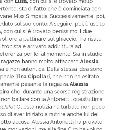
ma con
Elisa,
con cui si è trovato molto
ertente, sta di fatto che è cominciata con
iovane Miss Simpatia. Successivamente, poi,
duto sul suo conto. A seguire, poi, è uscito
,
con cui si è trovato benissimo. I due
li ore a pattinare sul ghiaccio. Tra risate
l tronista è arrivato addirittura ad
ferenza per lei al momento. Sia in studio,
le ragazze hanno molto attaccato
Alessia
a e non autentica. Della stessa idea sono
 specie
Tina Cipollari,
che non ha esitato
samente pesante la ragazza.
Alessia
Ciro
che, durante una scorsa registrazione,
 non ballare con la Antonetti, quest’ultima
Schifo”.
Questa notizia ha turbato non poco
so di aver iniziato a nutrire anche lui dei
sotto accusa. Alessia Antonetti ha provato
ue motivazioni, ma alla fine Ciro ha voluto