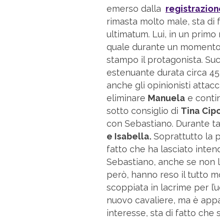
emerso dalla
registrazio
rimasta molto male, sta di 
ultimatum. Lui, in un prim
quale durante un momento 
stampo il protagonista. Su
estenuante durata circa 45 
anche gli opinionisti attacc
eliminare
Manuela
e conti
sotto consiglio di
Tina Cipo
con Sebastiano. Durante t
e Isabella.
Soprattutto la p
fatto che ha lasciato inte
Sebastiano, anche se non 
però, hanno reso il tutto mo
scoppiata in lacrime per l’
nuovo cavaliere, ma è appa
interesse, sta di fatto che 