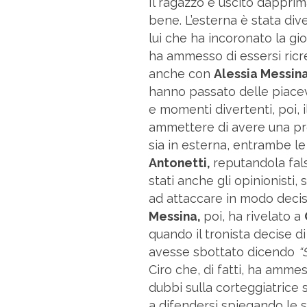
Il ragazzo è uscito dappri
bene. L’esterna è stata div
lui che ha incoronato la g
ha ammesso di essersi ricre
anche con
Alessia Messina
hanno passato delle piacevo
e momenti divertenti, poi, i
ammettere di avere una pre
sia in esterna, entrambe 
Antonetti,
reputandola fals
stati anche gli opinionisti,
ad attaccare in modo deci
Messina,
poi, ha rivelato a
quando il tronista decise di
avesse sbottato dicendo
“
Ciro che, di fatti, ha ammes
dubbi sulla corteggiatrice 
a difendersi spiegando le s