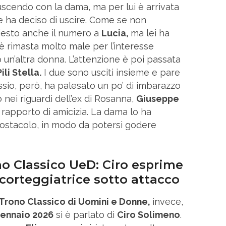
 uscendo con la dama, ma per lui è arrivata
e ha deciso di uscire. Come se non
hiesto anche il numero a
Lucia,
ma lei ha
 è rimasta molto male per l’interesse
un’altra donna. L’attenzione è poi passata
li Stella.
I due sono usciti insieme e pare
ssio, però, ha palesato un po’ di imbarazzo
o nei riguardi dell’ex di Rosanna,
Giuseppe
 rapporto di amicizia. La dama lo ha
 ostacolo, in modo da potersi godere
no Classico UeD: Ciro esprime
 corteggiatrice sotto attacco
Trono Classico di Uomini e Donne,
invece,
gennaio 2026
si è parlato di
Ciro Solimeno
.