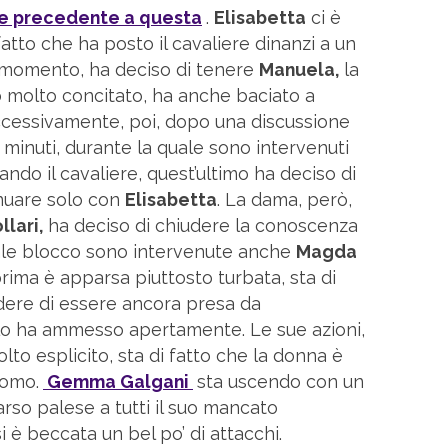
ne precedente a questa
.
Elisabetta
ci è
fatto che ha posto il cavaliere dinanzi a un
o momento, ha deciso di tenere
Manuela,
la
molto concitato, ha anche baciato a
ccessivamente, poi, dopo una discussione
minuti, durante la quale sono intervenuti
ando il cavaliere, quest’ultimo ha deciso di
nuare solo con
Elisabetta
. La dama, però,
llari,
ha deciso di chiudere la conoscenza
ale blocco sono intervenute anche
Magda
rima è apparsa piuttosto turbata, sta di
ndere di essere ancora presa da
lo ha ammesso apertamente. Le sue azioni,
lto esplicito, sta di fatto che la donna è
uomo.
Gemma Galgani
sta uscendo con un
rso palese a tutti il suo mancato
si è beccata un bel po’ di attacchi.