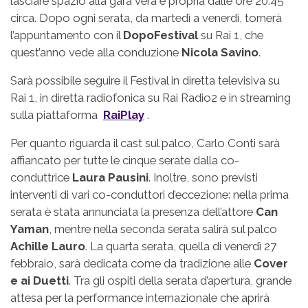
lasciare spazio alla gara vera e propria dalle ore 20:45
circa. Dopo ogni serata, da martedì a venerdì, tornerà
l’appuntamento con il
DopoFestival
su Rai 1, che
quest’anno vede alla conduzione
Nicola Savino
.
Sarà possibile seguire il Festival in diretta televisiva su
Rai 1, in diretta radiofonica su Rai Radio2 e in streaming
sulla piattaforma
RaiPlay
.
Per quanto riguarda il cast sul palco, Carlo Conti sarà
affiancato per tutte le cinque serate dalla co-
conduttrice
Laura Pausini
. Inoltre, sono previsti
interventi di vari co-conduttori d’eccezione: nella prima
serata è stata annunciata la presenza dell’attore
Can
Yaman
, mentre nella seconda serata salirà sul palco
Achille Lauro
. La quarta serata, quella di venerdì 27
febbraio, sarà dedicata come da tradizione alle
Cover
e ai Duetti
. Tra gli ospiti della serata d’apertura, grande
attesa per la performance internazionale che aprirà