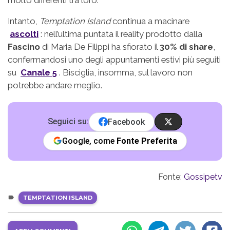
Intanto,
Temptation Island
continua a macinare
ascolti
: nell’ultima puntata il reality prodotto dalla
Fascino
di Maria De Filippi ha sfiorato il
30% di share
,
confermandosi uno degli appuntamenti estivi più seguiti
su
Canale 5
. Bisciglia, insomma, sul lavoro non
potrebbe andare meglio.
Seguici su:
Facebook
Google, come
Fonte Preferita
Fonte:
Gossipetv
TEMPTATION ISLAND