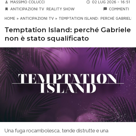
MASSIMO COLUCCI
02 LUG 2026 - 16:51
ANTICIPAZIONI TV
REALITY SHOW
COMMENTI
HOME
»
ANTICIPAZIONI TV
»
TEMPTATION ISLAND: PERCHÉ GABRIELE 
Temptation Island: perché Gabriele
non è stato squalificato
Una fuga rocambolesca, tende distrutte e una