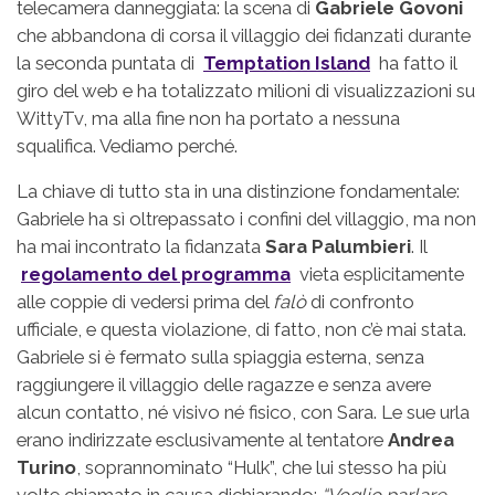
telecamera danneggiata: la scena di
Gabriele Govoni
che abbandona di corsa il villaggio dei fidanzati durante
la seconda puntata di
Temptation Island
ha fatto il
giro del web e ha totalizzato milioni di visualizzazioni su
WittyTv, ma alla fine non ha portato a nessuna
squalifica. Vediamo perché.
La chiave di tutto sta in una distinzione fondamentale:
Gabriele ha sì oltrepassato i confini del villaggio, ma non
ha mai incontrato la fidanzata
Sara Palumbieri
. Il
regolamento del programma
vieta esplicitamente
alle coppie di vedersi prima del
falò
di confronto
ufficiale, e questa violazione, di fatto, non c’è mai stata.
Gabriele si è fermato sulla spiaggia esterna, senza
raggiungere il villaggio delle ragazze e senza avere
alcun contatto, né visivo né fisico, con Sara. Le sue urla
erano indirizzate esclusivamente al tentatore
Andrea
Turino
, soprannominato “Hulk”, che lui stesso ha più
volte chiamato in causa dichiarando:
“Voglio parlare