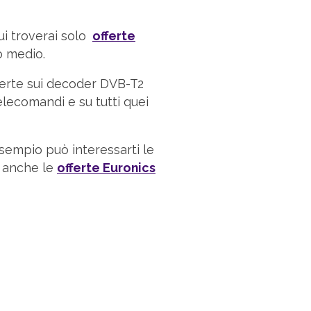
ui troverai solo
offerte
o medio.
fferte sui decoder DVB-T2
telecomandi e su tutti quei
esempio può interessarti le
 anche le
offerte Euronics