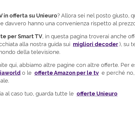
 in offerta su Unieuro
? Allora sei nel posto giusto, q
 che davvero hanno una convenienza rispetto al prezz
rte per Smart TV
, in questa pagina troverai anche o
occhiata alla nostra guida sui
migliori decoder
), su 
mondo della televisione.
nite qui, abbiamo altre pagine con altre offerte. Per 
diaworld
o le
offerte Amazon per le tv
e perché no,
ale.
ia al caso tuo, guarda tutte le
offerte Unieuro