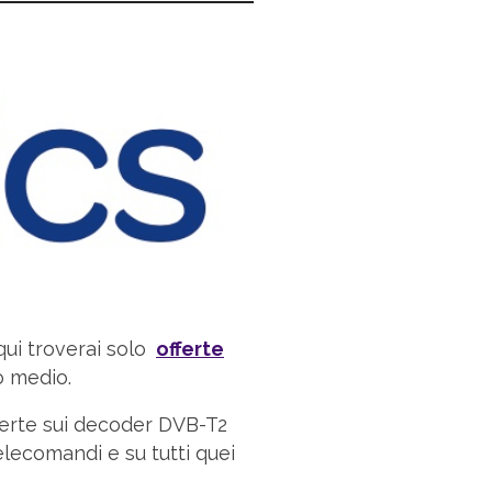
 qui troverai solo
offerte
o medio.
fferte sui decoder DVB-T2
telecomandi e su tutti quei