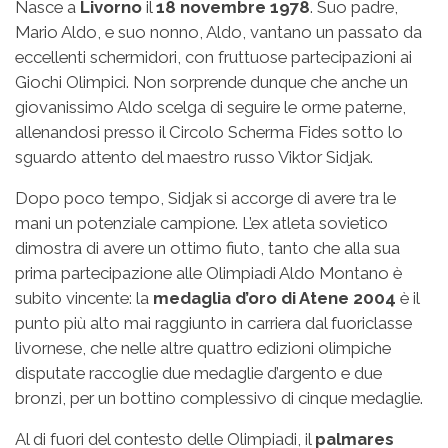
Nasce a
Livorno
il
18 novembre 1978
. Suo padre,
Mario Aldo, e suo nonno, Aldo, vantano un passato da
eccellenti schermidori, con fruttuose partecipazioni ai
Giochi Olimpici. Non sorprende dunque che anche un
giovanissimo Aldo scelga di seguire le orme paterne,
allenandosi presso il Circolo Scherma Fides sotto lo
sguardo attento del maestro russo Viktor Sidjak.
Dopo poco tempo, Sidjak si accorge di avere tra le
mani un potenziale campione. L’ex atleta sovietico
dimostra di avere un ottimo fiuto, tanto che alla sua
prima partecipazione alle Olimpiadi Aldo Montano è
subito vincente: la
medaglia d’oro di Atene 2004
è il
punto più alto mai raggiunto in carriera dal fuoriclasse
livornese, che nelle altre quattro edizioni olimpiche
disputate raccoglie due medaglie d’argento e due
bronzi, per un bottino complessivo di cinque medaglie.
Al di fuori del contesto delle Olimpiadi, il
palmares