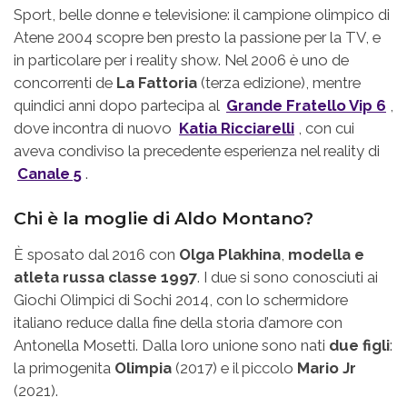
Sport, belle donne e televisione: il campione olimpico di
Atene 2004 scopre ben presto la passione per la TV, e
in particolare per i reality show. Nel 2006 è uno de
concorrenti de
La Fattoria
(terza edizione), mentre
quindici anni dopo partecipa al
Grande Fratello Vip 6
,
dove incontra di nuovo
Katia Ricciarelli
, con cui
aveva condiviso la precedente esperienza nel reality di
Canale 5
.
Chi è la moglie di Aldo Montano?
È sposato dal 2016 con
Olga Plakhina
,
modella e
atleta russa classe 1997
. I due si sono conosciuti ai
Giochi Olimpici di Sochi 2014, con lo schermidore
italiano reduce dalla fine della storia d’amore con
Antonella Mosetti. Dalla loro unione sono nati
due figli
:
la primogenita
Olimpia
(2017) e il piccolo
Mario Jr
(2021).