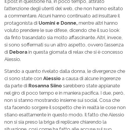
Il post in questione ha, in poco tempo, attirato
l’attenzione degli utenti del web, che non hanno esitato
a commentare. Alcuni hanno continuato ad insultare il
protagonista di
Uomini e Donne,
mentre altri hanno
voluto prendere le sue difese, dicendo che il suo look
da finto trasandato sia molto affascinante. Altri, invece,
si sono soffermati su un altro aspetto, ovvero l’assenza
di
Debora
in questa giornata di relax che si è concesso
Alessio.
Stando a quanto rivelato dalla donna, le divergenze che
ci sono state con
Alessio
a causa di alcune ingerenze
da parte di
Rosanna Siino
sarebbero state appianate
nel giro di poco tempo e in maniera pacifica. I due, però,
non si stanno mostrando insieme sui social. Cosa che
sta facendo sorgere il sospetto che in realtà le cose non
stiano esattamente in questo modo. Il fatto che Alessio
non si sia preso la briga di replicare chiarendo la
situazione, così come ha fatto alle accuse sul suo