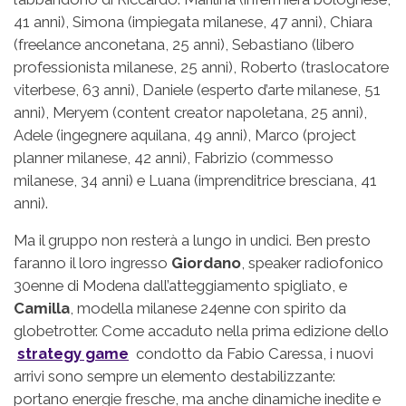
41 anni), Simona (impiegata milanese, 47 anni), Chiara
(freelance anconetana, 25 anni), Sebastiano (libero
professionista milanese, 25 anni), Roberto (traslocatore
viterbese, 63 anni), Daniele (esperto d’arte milanese, 51
anni), Meryem (content creator napoletana, 25 anni),
Adele (ingegnere aquilana, 49 anni), Marco (project
planner milanese, 42 anni), Fabrizio (commesso
milanese, 34 anni) e Luana (imprenditrice bresciana, 41
anni).
Ma il gruppo non resterà a lungo in undici. Ben presto
faranno il loro ingresso
Giordano
, speaker radiofonico
30enne di Modena dall’atteggiamento spigliato, e
Camilla
, modella milanese 24enne con spirito da
globetrotter. Come accaduto nella prima edizione dello
strategy game
condotto da Fabio Caressa, i nuovi
arrivi sono sempre un elemento destabilizzante:
portano energie fresche, ma anche dinamiche inedite e