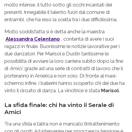
molto intense, il tutto sotto gli occhi incantati dei
presenti. Innegabile il talento fuori dal comune di
entrambi, che ha reso la scelta tra i due difficilissima.
Molto soddisfatta si è detta anche la maestra
Alessandra Celentano
, contenta di avere i suoi
ragazzi in finale. Buonissime le notizie lavorative per i
due danzatori. Per Marisol e Dustin tantissime le
possibilità di avviare la loro carriera subito dopo la fine
di
Amici
, grazie ad una serie di contratti di lavoro che li
porteranno in America e non solo. Di fronte al maxi-
schermo infine, i ballerini hanno scoperto chi dei due ha
vinto il circuito di danza. La vincitrice è stata
Marisol
.
La sfida finale: chi ha vinto il Serale di
Amici
Tra una sfida e l’altra non è mancato l’intrattenimento
con gli ospiti. Ad intervenire per smorzare la tensione è