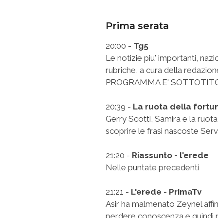
Prima serata
20:00 -
Tg5
Le notizie piu' importanti, naz
rubriche, a cura della redazio
PROGRAMMA E' SOTTOTIT
20:39 -
La ruota della fortu
Gerry Scotti, Samira e la ruot
scoprire le frasi nascoste Ser
21:20 -
Riassunto - l'erede
Nelle puntate precedenti
21:21 -
L'erede - PrimaTv
Asir ha malmenato Zeynel affin
perdere conoscenza e quindi no