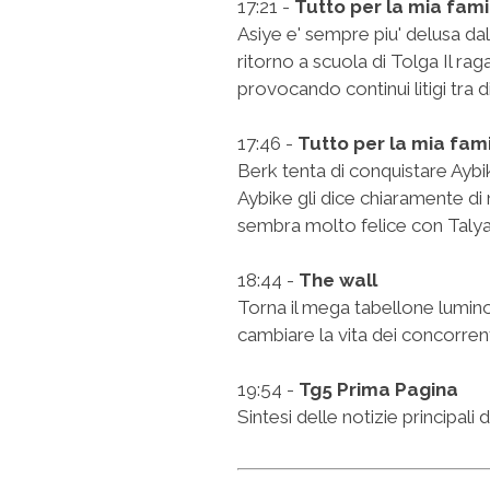
17:21 -
Tutto per la mia fami
Asiye e' sempre piu' delusa d
ritorno a scuola di Tolga Il rag
provocando continui litigi tra d
17:46 -
Tutto per la mia fami
Berk tenta di conquistare Aybik
Aybike gli dice chiaramente d
sembra molto felice con Taly
18:44 -
The wall
Torna il mega tabellone lumin
cambiare la vita dei concorre
19:54 -
Tg5 Prima Pagina
Sintesi delle notizie principali 