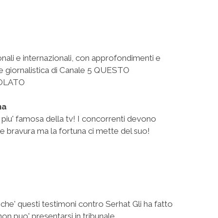
ionali e internazionali, con approfondimenti e
ne giornalistica di Canale 5 QUESTO
OLATO
na
a piu' famosa della tv! I concorrenti devono
ve bravura ma la fortuna ci mette del suo!
che' questi testimoni contro Serhat Gli ha fatto
n puo' presentarsi in tribunale