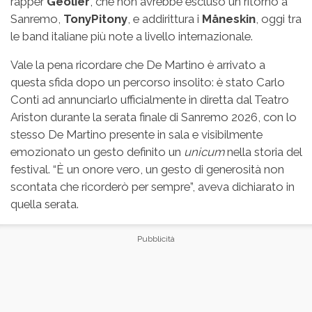
rapper
Geolier
, che non avrebbe escluso un ritorno a
Sanremo,
TonyPitony
, e addirittura i
Måneskin
, oggi tra
le band italiane più note a livello internazionale.
Vale la pena ricordare che De Martino è arrivato a
questa sfida dopo un percorso insolito: è stato Carlo
Conti ad annunciarlo ufficialmente in diretta dal Teatro
Ariston durante la serata finale di Sanremo 2026, con lo
stesso De Martino presente in sala e visibilmente
emozionato un gesto definito un
unicum
nella storia del
festival. “È un onore vero, un gesto di generosità non
scontata che ricorderò per sempre”, aveva dichiarato in
quella serata.