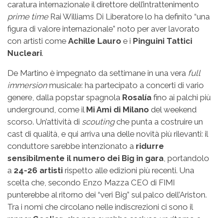
caratura internazionale il direttore dell’intrattenimento
prime time
Rai Williams Di Liberatore lo ha definito “una
figura di valore internazionale” noto per aver lavorato
con artisti come
Achille Lauro
e i
Pinguini Tattici
Nucleari
.
De Martino è impegnato da settimane in una vera
full
immersion
musicale: ha partecipato a concerti di vario
genere, dalla popstar spagnola
Rosalía
fino ai palchi più
underground, come il
Mi Ami di Milano
del weekend
scorso. Un’attività di
scouting
che punta a costruire un
cast di qualità, e qui arriva una delle novità più rilevanti: il
conduttore sarebbe intenzionato a
ridurre
sensibilmente il numero dei Big in gara
, portandolo
a
24-26 artisti
rispetto alle edizioni più recenti. Una
scelta che, secondo Enzo Mazza CEO di FIMI
punterebbe al ritorno dei “veri Big” sul palco dell’Ariston.
Tra i nomi che circolano nelle indiscrezioni ci sono il