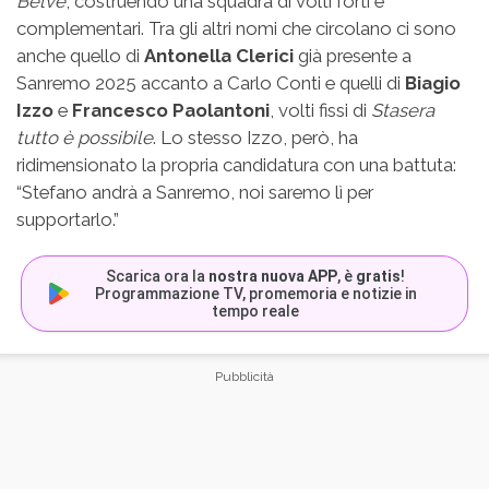
Belve
, costruendo una squadra di volti forti e
complementari. Tra gli altri nomi che circolano ci sono
anche quello di
Antonella Clerici
già presente a
Sanremo 2025 accanto a Carlo Conti e quelli di
Biagio
Izzo
e
Francesco Paolantoni
, volti fissi di
Stasera
tutto è possibile
. Lo stesso Izzo, però, ha
ridimensionato la propria candidatura con una battuta:
“Stefano andrà a Sanremo, noi saremo lì per
supportarlo.”
Scarica ora la
nostra nuova APP
, è
gratis
!
Programmazione TV, promemoria e notizie in
tempo reale