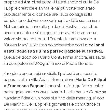
proprio ad
Amici
nel 2009, il talent show di cui la De
Filippi è creatrice e anima, e ha più volte dichiarato
pubblicamente di considerare i suoi consigli sulla
conduzione dei veri e propri mantra della sua carriera.
Nel suo primo anno alla guida del Festival, vorrebbe
averla accanto a sé un gesto che avrebbe anche un
valore simbolico non indifferente: la presenza della
“Queen Mary” all’Ariston coinciderebbe con i
dieci anni
esatti dalla sua ultima partecipazione al festival
,
quella del 2017 con Carlo Conti. Prima ancora, era salita
su quel palco nel 2009 al fianco di Paolo Bonolis.
A rendere ancora più credibile l’ipotesi è una recente
paparazzata a Villa Ada, a Roma, dove
Maria De Filippi
e Francesca Fagnani
sono state fotografate mentre
passeggiavano e conversavano. Il settimanale
Gente
ha
rilanciato l’idea di un possibile “trio delle meraviglie” con
De Martino, De Filippi e la giornalista e conduttrice di