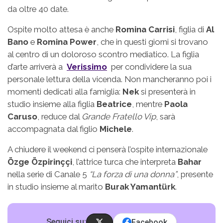
da oltre 40 date.
Ospite molto attesa è anche
Romina Carrisi
, figlia di
Al
Bano
e
Romina Power
, che in questi giorni si trovano
al centro di un doloroso scontro mediatico. La figlia
d’arte arriverà a
Verissimo
per condividere la sua
personale lettura della vicenda. Non mancheranno poi i
momenti dedicati alla famiglia:
Nek
si presenterà in
studio insieme alla figlia
Beatrice
, mentre
Paola
Caruso
, reduce dal
Grande Fratello Vip
, sarà
accompagnata dal figlio
Michele
.
A chiudere il weekend ci penserà l’ospite internazionale
Özge Özpirinççi
, l’attrice turca che interpreta
Bahar
nella serie di Canale 5
“La forza di una donna”
, presente
in studio insieme al marito
Burak Yamantürk
.
Seguici su:
Facebook