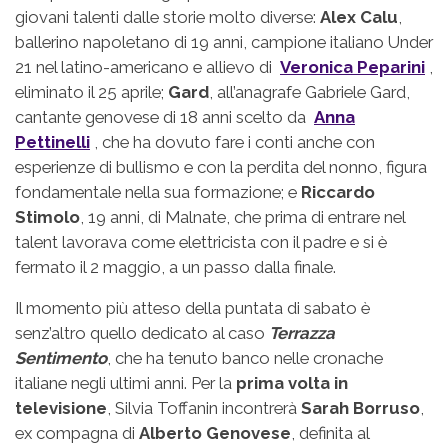
giovani talenti dalle storie molto diverse:
Alex Calu
,
ballerino napoletano di 19 anni, campione italiano Under
21 nel latino-americano e allievo di
Veronica Peparini
,
eliminato il 25 aprile;
Gard
, all’anagrafe Gabriele Gard,
cantante genovese di 18 anni scelto da
Anna
Pettinelli
, che ha dovuto fare i conti anche con
esperienze di bullismo e con la perdita del nonno, figura
fondamentale nella sua formazione; e
Riccardo
Stimolo
, 19 anni, di Malnate, che prima di entrare nel
talent lavorava come elettricista con il padre e si è
fermato il 2 maggio, a un passo dalla finale.
Il momento più atteso della puntata di sabato è
senz’altro quello dedicato al caso
Terrazza
Sentimento
, che ha tenuto banco nelle cronache
italiane negli ultimi anni. Per la
prima volta in
televisione
, Silvia Toffanin incontrerà
Sarah Borruso
,
ex compagna di
Alberto Genovese
, definita al