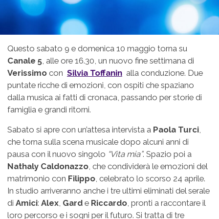
Questo sabato 9 e domenica 10 maggio torna su
Canale 5
, alle ore 16.30, un nuovo fine settimana di
Verissimo
con
Silvia Toffanin
alla conduzione. Due
puntate ricche di emozioni, con ospiti che spaziano
dalla musica ai fatti di cronaca, passando per storie di
famiglia e grandi ritorni.
Sabato si apre con un’attesa intervista a
Paola Turci
,
che torna sulla scena musicale dopo alcuni anni di
pausa con il nuovo singolo
“Vita mia”
. Spazio poi a
Nathaly Caldonazzo
, che condividerà le emozioni del
matrimonio con
Filippo
, celebrato lo scorso 24 aprile.
In studio arriveranno anche i tre ultimi eliminati del serale
di
Amici
:
Alex
,
Gard
e
Riccardo
, pronti a raccontare il
loro percorso e i sogni per il futuro. Si tratta di tre