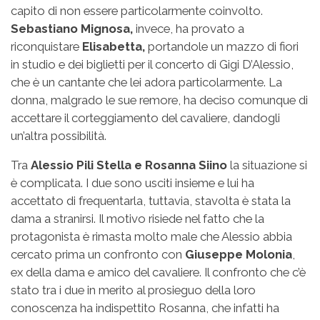
capito di non essere particolarmente coinvolto.
Sebastiano Mignosa,
invece, ha provato a
riconquistare
Elisabetta,
portandole un mazzo di fiori
in studio e dei biglietti per il concerto di Gigi D’Alessio,
che è un cantante che lei adora particolarmente. La
donna, malgrado le sue remore, ha deciso comunque di
accettare il corteggiamento del cavaliere, dandogli
un’altra possibilità.
Tra
Alessio Pili Stella e Rosanna Siino
la situazione si
è complicata. I due sono usciti insieme e lui ha
accettato di frequentarla, tuttavia, stavolta è stata la
dama a stranirsi. Il motivo risiede nel fatto che la
protagonista è rimasta molto male che Alessio abbia
cercato prima un confronto con
Giuseppe Molonia
,
ex della dama e amico del cavaliere. Il confronto che c’è
stato tra i due in merito al prosieguo della loro
conoscenza ha indispettito Rosanna, che infatti ha