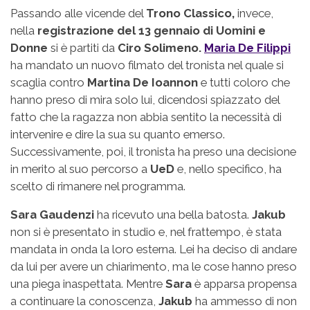
Passando alle vicende del
Trono Classico,
invece,
nella
registrazione del 13 gennaio di Uomini e
Donne
si è partiti da
Ciro Solimeno.
Maria De Filippi
ha mandato un nuovo filmato del tronista nel quale si
scaglia contro
Martina De Ioannon
e tutti coloro che
hanno preso di mira solo lui, dicendosi spiazzato del
fatto che la ragazza non abbia sentito la necessità di
intervenire e dire la sua su quanto emerso.
Successivamente, poi, il tronista ha preso una decisione
in merito al suo percorso a
UeD
e, nello specifico, ha
scelto di rimanere nel programma.
Sara Gaudenzi
ha ricevuto una bella batosta.
Jakub
non si è presentato in studio e, nel frattempo, è stata
mandata in onda la loro esterna. Lei ha deciso di andare
da lui per avere un chiarimento, ma le cose hanno preso
una piega inaspettata. Mentre
Sara
è apparsa propensa
a continuare la conoscenza,
Jakub
ha ammesso di non