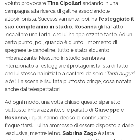
voluto provocare
Tina Cipollari
andando in una
campagna alla ricerca di galline associandole
all’opinionista. Successivamente, poi, ha
festeggiato il
suo compleanno in studio. Rosanna
gli ha fatto
recapitare una torta, che lui ha apprezzato tanto. Ad un
certo punto, poi, quando è giunto il momento di
spegnere le candeline, tutto è stato alquanto
imbarazzante. Nessuno in studio sembrava
intenzionato a festeggiare il protagonista, sta di fatto
che lui stesso ha iniziato a cantarsi da solo “
Tanti auguri
a te”
. La scena è risultata piuttosto cringe, cosa notata
anche dai telespettatori.
Ad ogni modo, una volta chiuso questo siparietto
piuttosto imbarazzante, si è parlato di
Giuseppe
e
Rosanna,
i quali hanno deciso di continuare a
frequentarsi. Lui ha ammesso di essere disposto a darle
l’esclusiva, mentre lei no.
Sabrina Zago
è stata