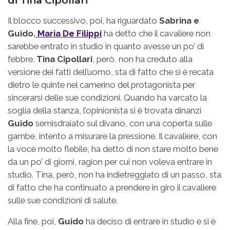
di Tina Cipollari
Il blocco successivo, poi, ha riguardato
Sabrina e
Guido.
Maria De Filippi
ha detto che il cavaliere non
sarebbe entrato in studio in quanto avesse un po’ di
febbre.
Tina Cipollari
, però, non ha creduto alla
versione dei fatti dell’uomo, sta di fatto che si è recata
dietro le quinte nel camerino del protagonista per
sincerarsi delle sue condizioni. Quando ha varcato la
soglia della stanza, l’opinionista si è trovata dinanzi
Guido
semisdraiato sul divano, con una coperta sulle
gambe, intento a misurare la pressione. Il cavaliere, con
la voce molto flebile, ha detto di non stare molto bene
da un po’ di giorni, ragion per cui non voleva entrare in
studio. Tina, però, non ha indietreggiato di un passo, sta
di fatto che ha continuato a prendere in giro il cavaliere
sulle sue condizioni di salute.
Alla fine, poi,
Guido
ha deciso di entrare in studio e si è