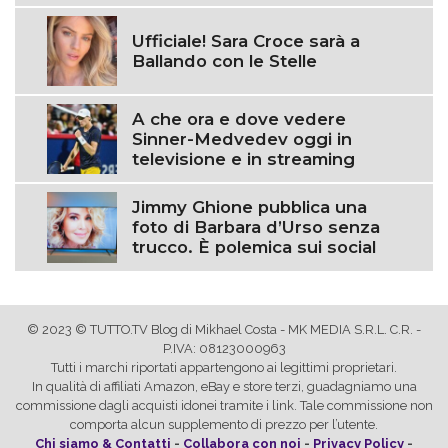
Ufficiale! Sara Croce sarà a
Ballando con le Stelle
A che ora e dove vedere
Sinner-Medvedev oggi in
televisione e in streaming
Jimmy Ghione pubblica una
foto di Barbara d’Urso senza
trucco. È polemica sui social
© 2023 © TUTTO.TV Blog di Mikhael Costa - MK MEDIA S.R.L. C.R. -
P.IVA: 08123000963
Tutti i marchi riportati appartengono ai legittimi proprietari.
In qualità di affiliati Amazon, eBay e store terzi, guadagniamo una
commissione dagli acquisti idonei tramite i link. Tale commissione non
comporta alcun supplemento di prezzo per l’utente.
Chi siamo & Contatti
-
Collabora con noi
-
Privacy Policy
-