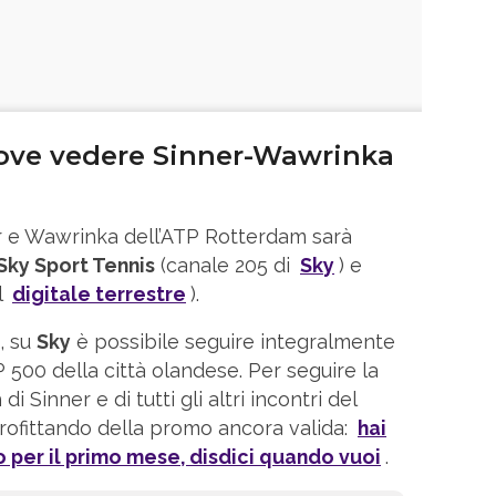
ove vedere Sinner-Wawrinka
ner e Wawrinka dell’ATP Rotterdam sarà
Sky Sport Tennis
(canale 205 di
Sky
) e
l
digitale terrestre
).
, su
Sky
è possibile seguire integralmente
P 500 della città olandese. Per seguire la
i Sinner e di tutti gli altri incontri del
ofittando della promo ancora valida:
hai
ro per il primo mese, disdici quando vuoi
.