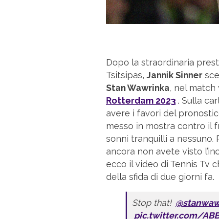
Dopo la straordinaria pre
Tsitsipas,
Jannik Sinner
sce
Stan Wawrinka
, nel match v
Rotterdam 2023
. Sulla ca
avere i favori del pronosti
messo in mostra contro il
sonni tranquilli a nessuno.
ancora non avete visto l’in
ecco il video di Tennis Tv c
della sfida di due giorni fa.
Stop that!
@stanwaw
pic.twitter.com/AB