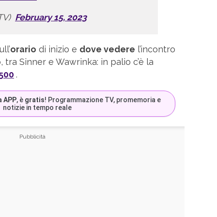
sTV)
February 15, 2023
ll’
orario
di inizio e
dove vedere
l’incontro
, tra Sinner e Wawrinka: in palio c’è la
500
.
a APP
, è
gratis
! Programmazione TV, promemoria e
notizie in tempo reale