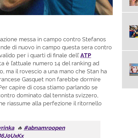
stazione messa in campo contro Stefanos
nde di nuovo in campo questa sera contro
alido per i quarti di finale dell’
ATP
rta è l’attuale numero 14 del ranking ad
co, ma il rovescio a una mano che Stan ha
 francese Gasquet non farebbe dormire
 Per capire di cosa stiamo parlando se
contro dominato dal tennista svizzero,
he riassume alla perfezione il ritornello
rinka
🔥
#abnamroopen
B6J0UxKx