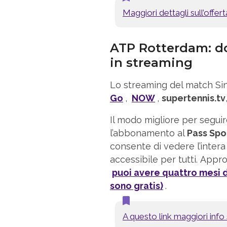
Maggiori dettagli sull’offe
ATP Rotterdam: d
in streaming
Lo streaming del match Sin
Go
,
NOW
,
supertennis.tv
Il modo migliore per seguire
l’abbonamento al
Pass Spo
consente di vedere l’inte
accessibile per tutti. Approf
puoi avere quattro mesi d
sono gratis)
.
A questo link maggiori inf