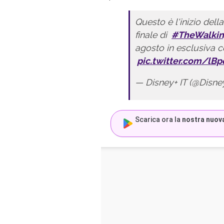
Questo è l'inizio dell
finale di
#TheWalki
agosto in esclusiva c
pic.twitter.com/lB
— Disney+ IT (@Disne
Scarica ora la
nostra nuov