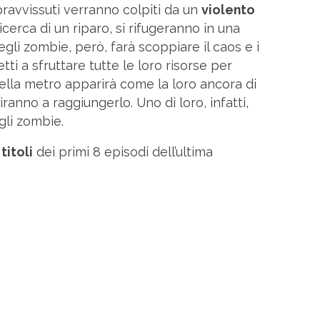
pravvissuti verranno colpiti da un
violento
ricerca di un riparo, si rifugeranno in una
degli zombie, però, farà scoppiare il caos e i
ti a sfruttare tutte le loro risorse per
lla metro apparirà come la loro ancora di
iranno a raggiungerlo. Uno di loro, infatti,
egli zombie.
i
titoli
dei primi 8 episodi dell’ultima