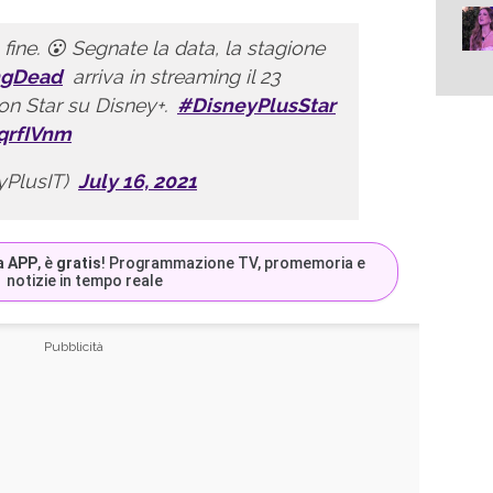
a fine. 😮 Segnate la data, la stagione
ngDead
arriva in streaming il 23
on Star su Disney+.
#DisneyPlusStar
pqrfIVnm
yPlusIT)
July 16, 2021
a APP
, è
gratis
! Programmazione TV, promemoria e
notizie in tempo reale