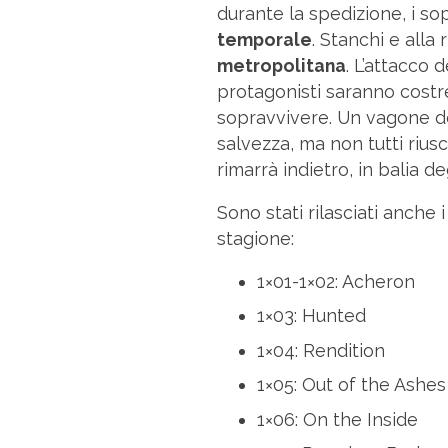
durante la spedizione, i so
temporale
. Stanchi e alla 
metropolitana
. L’attacco 
protagonisti saranno costret
sopravvivere. Un vagone de
salvezza, ma non tutti riusc
rimarrà indietro, in balia d
Sono stati rilasciati anche 
stagione:
1×01-1×02: Acheron
1×03: Hunted
1×04: Rendition
1×05: Out of the Ashes
1×06: On the Inside