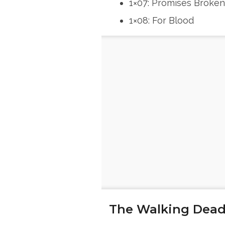
1×07: Promises Broken
1×08: For Blood
The Walking Dead 