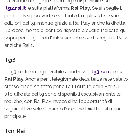
La visione del Tg2 in streaming è disponibile sul sito
tg2.rai.it
e sulla piattaforma
Rai Play
. Se si sceglie il
primo link si può vedere soltanto la replica delle varie
edizioni del tg, mentre grazie a Rai Play anche la diretta.
Il procedimento è identico rispetto a quello indicato qui
sopra per il Tg1, con l’unica accortezza di scegliere Rai 2
anziché Rai 1.
Tg3
Il Tg3 in streaming è visibile all’indirizzo
tg3.rai.it
e su
Rai Play
. Anche per il telegiornale della terza rete vale lo
stesso discorso fatto per gli altri due tg della Rai: sul
sito ufficiale del tg sono disponibili esclusivamente le
repliche, con Rai Play invece si ha l’opportunità di
seguire il live selezionando l’opzione Dirette dal menu
principale.
Tgr Rai