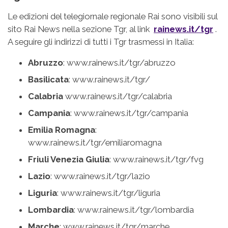
Le edizioni del telegiornale regionale Rai sono visibili sul
sito Rai News nella sezione Tgr, al link
rainews.it/tgr
.
A seguire gli indirizzi di tutti i Tgr trasmessi in Italia:
Abruzzo
: www.rainews.it/tgr/abruzzo
Basilicata
: www.rainews.it/tgr/
Calabria
www.rainews.it/tgr/calabria
Campania
: www.rainews.it/tgr/campania
Emilia Romagna
:
www.rainews.it/tgr/emiliaromagna
Friuli Venezia Giulia
: www.rainews.it/tgr/fvg
Lazio
: www.rainews.it/tgr/lazio
Liguria
: www.rainews.it/tgr/liguria
Lombardia
: www.rainews.it/tgr/lombardia
Marche
: www.rainews.it/tgr/marche