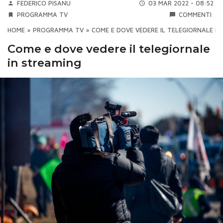
FEDERICO PISANU
03 MAR 2022 - 08:52
PROGRAMMA TV
COMMENTI
HOME
»
PROGRAMMA TV
»
COME E DOVE VEDERE IL TELEGIORNALE IN
Come e dove vedere il telegiornale
in streaming