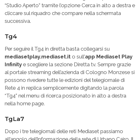
“Studio Aperto” tramite l’opzione Cerca in alto a destra e
cliccare sul riquadro che compare nella schermata
successiva.
Tg4
Per seguire il Tg4 in diretta basta collegarsi su
mediasetplay.mediaset.it
o sull’
app Mediaset Play
Infinity
e scegliere la sezione Diretta tv. Sempre grazie
al portale streaming dell’azienda di Cologno Monzese si
possono rivedere tutte le edizioni del telegiornale di
Rete 4 in replica semplicemente digitando la parola
“Tg4” nel menu di ricerca posizionato in alto a destra
nella home page.
TgLa7
Dopo i tre telegiornali delle reti Mediaset passiamo
all’angolo dell’informazione della rete di Urbano Cairo. Il