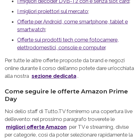
I migliori decoder DVB-T2 con e senza slot card
;
I migliori proiettori sul mercato
;
Offerte per Android, come smartphone, tablet e
smartwatch
;
Offerte sui prodotti tech come fotocamere,
elettrodomestici, console e computer
.
Per tutte le altre offerte proposte da brand e negozi
online durante il corso dell’anno potete dare un’occhiata
alla nostra
sezione dedicata
.
Come seguire le offerte Amazon Prime
Day
Noi dello staff di Tutto.TV forniremo una copertura live
dell’evento: nel prossimo paragrafo troverete le
migliori offerte Amazon
per TV e streaming, divise
per categorie, così da poter selezionare rapidamente la