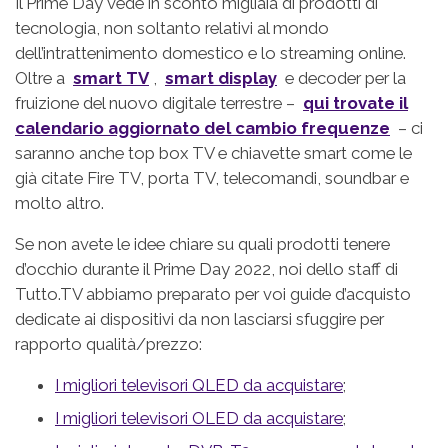
Il Prime Day vede in sconto migliaia di prodotti di
tecnologia, non soltanto relativi al mondo
dell’intrattenimento domestico e lo streaming online.
Oltre a
smart TV
,
smart display
e decoder per la
fruizione del nuovo digitale terrestre –
qui trovate il
calendario aggiornato del cambio frequenze
– ci
saranno anche top box TV e chiavette smart come le
già citate Fire TV, porta TV, telecomandi, soundbar e
molto altro.
Se non avete le idee chiare su quali prodotti tenere
d’occhio durante il Prime Day 2022, noi dello staff di
Tutto.TV abbiamo preparato per voi guide d’acquisto
dedicate ai dispositivi da non lasciarsi sfuggire per
rapporto qualità/prezzo:
I migliori televisori QLED da acquistare
;
I migliori televisori OLED da acquistare
;