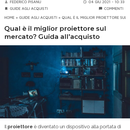
FEDERICO PISANU
04 GIU 2021 - 10:33
GUIDE AGLI ACQUISTI
COMMENTI
HOME
»
GUIDE AGLI ACQUISTI
»
QUAL È IL MIGLIOR PROIETTORE SUL
Qual è il miglior proiettore sul
mercato? Guida all’acquisto
Il
proiettore
è diventato un dispositivo alla portata di