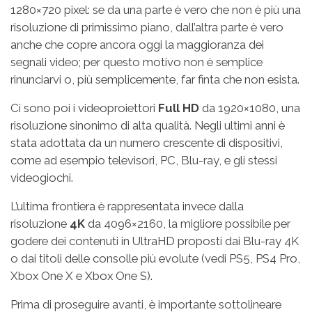
1280×720 pixel: se da una parte è vero che non è più una
risoluzione di primissimo piano, dall’altra parte è vero
anche che copre ancora oggi la maggioranza dei
segnali video; per questo motivo non è semplice
rinunciarvi o, più semplicemente, far finta che non esista.
Ci sono poi i videoproiettori
Full HD
da 1920×1080, una
risoluzione sinonimo di alta qualità. Negli ultimi anni è
stata adottata da un numero crescente di dispositivi,
come ad esempio televisori, PC, Blu-ray, e gli stessi
videogiochi.
L’ultima frontiera è rappresentata invece dalla
risoluzione
4K
da 4096×2160, la migliore possibile per
godere dei contenuti in UltraHD proposti dai Blu-ray 4K
o dai titoli delle consolle più evolute (vedi PS5, PS4 Pro,
Xbox One X e Xbox One S).
Prima di proseguire avanti, è importante sottolineare