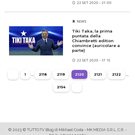
22 SET
2020 - 21:00
NEWS
Tiki Taka, la prima
puntata della
Chiambretti edition
convince (auricolare a
parte)
22 SET
2020 - 17:15
...
...
1
2118
2119
2120
2121
2122
2154
© 2023 © TUTTO.TV Blog di Mikhael Costa - MK MEDIA S.R.L. C.R. -