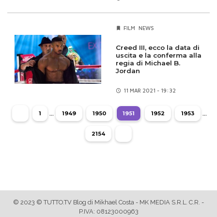
FILM
NEWS
Creed III, ecco la data di
uscita e la conferma alla
regia di Michael B.
Jordan
11 MAR
2021 - 19:32
...
...
1
1949
1950
1951
1952
1953
2154
© 2023 © TUTTO.TV Blog di Mikhael Costa - MK MEDIA S.R.L. C.R. -
P.IVA: 08123000963