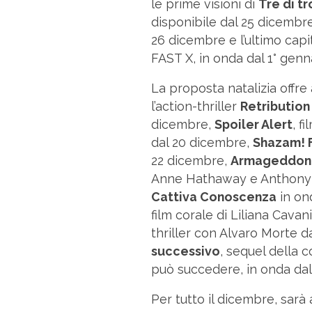
le prime visioni di
Tre di t
disponibile dal 25 dicemb
26 dicembre e l’ultimo capi
FAST X, in onda dal 1° genn
La proposta natalizia offre 
l’action-thriller
Retribution
dicembre,
Spoiler Alert
, f
dal 20 dicembre,
Shazam! F
22 dicembre,
Armageddon t
Anne Hathaway e Anthony H
Cattiva Conoscenza
in on
film corale di Liliana Cavan
thriller con Alvaro Morte d
successivo
, sequel della
può succedere, in onda dal
Per tutto il dicembre, sarà