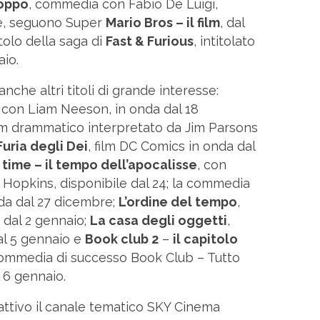
roppo
, commedia con Fabio De Luigi,
re, seguono Super
Mario Bros – il film
, dal
tolo della saga di
Fast & Furious
, intitolato
aio.
anche altri titoli di grande interesse:
con Liam Neeson, in onda dal 18
ilm drammatico interpretato da Jim Parsons
uria degli Dei
, film DC Comics in onda dal
ime – il tempo dell’apocalisse
, con
opkins, disponibile dal 24; la commedia
da dal 27 dicembre;
L’ordine del tempo
,
i dal 2 gennaio;
La casa degli oggetti
,
al 5 gennaio e
Book club 2
–
il capitolo
 commedia di successo Book Club – Tutto
 6 gennaio.
 attivo il canale tematico SKY Cinema