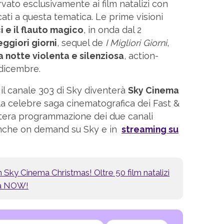
rvato esclusivamente ai film natalizi con
ati a questa tematica. Le prime visioni
 e il flauto magico
, in onda dal 2
eggiori giorni
, sequel de
I Migliori Giorni
,
 notte violenta e silenziosa
, action-
 dicembre.
o, il canale 303 di Sky diventerà
Sky Cinema
lla celebre saga cinematografica dei Fast &
intera programmazione dei due canali
anche on demand su Sky e in
streaming su
n Sky Cinema Christmas! Oltre 50 film natalizi
a a NOW!