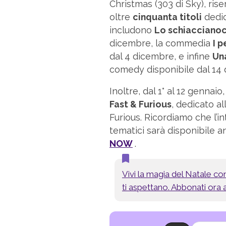
Christmas (303 di Sky), rise
oltre
cinquanta titoli
dedic
includono
Lo schiaccianoci
dicembre, la commedia
I p
dal 4 dicembre, e infine
Una
comedy disponibile dal 14
Inoltre, dal 1° al 12 gennai
Fast & Furious
, dedicato a
Furious. Ricordiamo che l’
tematici sarà disponibile 
NOW
.
Vivi la magia del Natale co
ti aspettano. Abbonati or