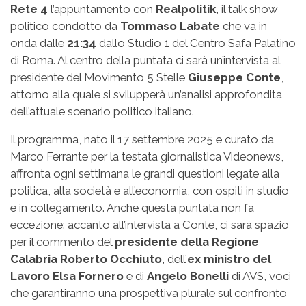
Rete 4
l’appuntamento con
Realpolitik
, il talk show
politico condotto da
Tommaso Labate
che va in
onda dalle
21:34
dallo Studio 1 del Centro Safa Palatino
di Roma. Al centro della puntata ci sarà un’intervista al
presidente del Movimento 5 Stelle
Giuseppe Conte
,
attorno alla quale si svilupperà un’analisi approfondita
dell’attuale scenario politico italiano.
Il programma, nato il 17 settembre 2025 e curato da
Marco Ferrante per la testata giornalistica Videonews,
affronta ogni settimana le grandi questioni legate alla
politica, alla società e all’economia, con ospiti in studio
e in collegamento. Anche questa puntata non fa
eccezione: accanto all’intervista a Conte, ci sarà spazio
per il commento del
presidente della Regione
Calabria Roberto Occhiuto
, dell’
ex ministro del
Lavoro Elsa Fornero
e di
Angelo Bonelli
di AVS, voci
che garantiranno una prospettiva plurale sul confronto