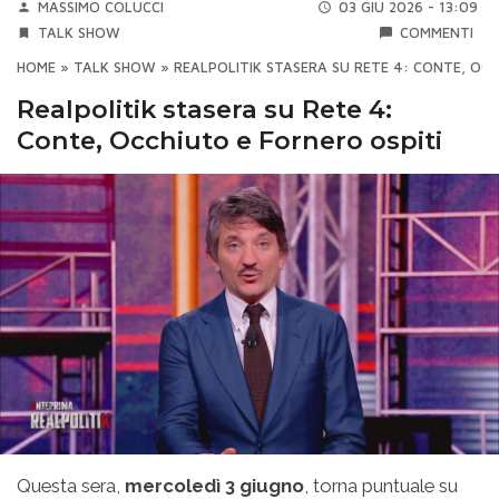
MASSIMO COLUCCI
03 GIU 2026 - 13:09
TALK SHOW
COMMENTI
HOME
»
TALK SHOW
»
REALPOLITIK STASERA SU RETE 4: CONTE, OC
Realpolitik stasera su Rete 4:
Conte, Occhiuto e Fornero ospiti
Questa sera,
mercoledì 3 giugno
, torna puntuale su