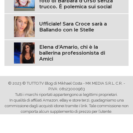
foto di Barbara d’Urso senza
trucco. È polemica sui social
Ufficiale! Sara Croce sarà a
Ballando con le Stelle
Elena d’Amario, chi è la
ballerina professionista di
Amici
© 2023 © TUTTO.TV Blog di Mikhael Costa - MK MEDIA S.R.L. C.R. -
P.IVA: 08123000963
Tutti i marchi riportati appartengono ai legittimi proprietari.
In qualità di affiliati Amazon, eBay e store terzi, guadagniamo una
commissione dagli acquisti idonei tramite i link. Tale commissione non
comporta alcun supplemento di prezzo per l’utente.
Chi siamo & Contatti
-
Collabora con noi
-
Privacy Policy
-
Cookie Policy
-
Disclaimer
-
Le tue preferenze relative alla
Condividi:
privacy